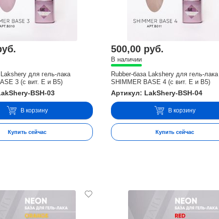
руб.
500,00 руб.
В наличии
 Lakshery для гель-лака
Rubber-база Lakshery для гель-лака
E 3 (с вит. E и В5)
SHIMMER BASE 4 (с вит. E и В5)
LakShery-BSH-03
Артикул: LakShery-BSH-04
В корзину
В корзину
Купить сейчас
Купить сейчас