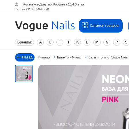
г. Ростов-на-Дону, пр. Королева 10/4 3 этаж
Тел. +7 (918) 850-20-70
Каталог товаров
Бренды:
A
C
F
I
K
L
M
N
P
S
Назад
Главная
База-Топ-Финиш
Базы и топы от Vogue Nails