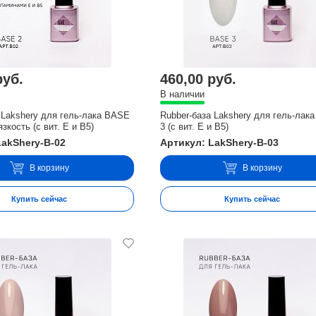
руб.
460,00 руб.
В наличии
 Lakshery для гель-лака BASE
Rubber-база Lakshery для гель-лак
зкость (с вит. E и В5)
3 (с вит. E и В5)
LakShery-B-02
Артикул: LakShery-B-03
В корзину
В корзину
Купить сейчас
Купить сейчас