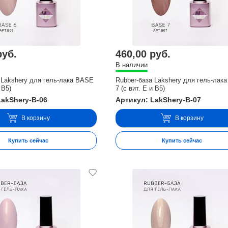
руб.
460,00 руб.
В наличии
 Lakshery для гель-лака BASE
Rubber-база Lakshery для гель-лак
 В5)
7 (с вит. E и В5)
LakShery-B-06
Артикул: LakShery-B-07
В корзину
В корзину
Купить сейчас
Купить сейчас