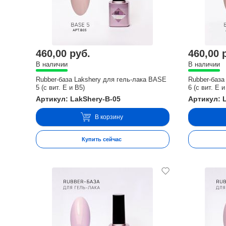
460,00 руб.
460,00 
В наличии
В наличии
Rubber-база Lakshery для гель-лака BASE
Rubber-база
5 (с вит. E и В5)
6 (с вит. E и
Артикул: LakShery-B-05
Артикул: 
В корзину
Купить сейчас