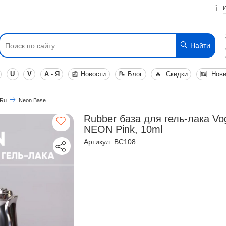
Найти
U
V
А - Я
📰
Новости
📝
Блог
🔥
Скидки
🆕
Нови
 Ru
Neon Base
Rubber база для гель-лака Vo
NEON Pink, 10ml
Артикул: BC108