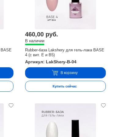
460,00 руб.
В наличии
а BASE
Rubber-база Lakshery для гель-лака BASE
4 (с вит. E и В5)
Артикул: LakShery-B-04
В корзину
Купить сейчас