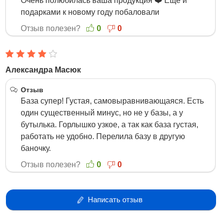
Очень полюбилась ваша продукция ❤️ Ещё и
подарками к новому году побаловали
Отзыв полезен?
0
0
Александра Масюк
3 Февраля 2016
Отзыв
База супер! Густая, самовыравнивающаяся. Есть
один существенный минус, но не у базы, а у
бутылька. Горлышко узкое, а так как база густая,
работать не удобно. Перелила базу в другую
баночку.
Отзыв полезен?
0
0
Написать отзыв