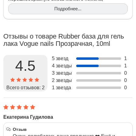
предназначенную для украшения ногтей. Сегодня
Подробнее...
маникюр с использование бархатного песка
достаточно популярен, так как он придает ногтям
красоты и завершенности. Преимущества…
Отзывы о товаре Rubber база для гель
лака Vogue nails Прозрачная, 10ml
5 звезд
1
4.5
4 звезды
1
3 звезды
0
2 звезды
0
Всего отзывов:
2
1 звезда
0
Екатерина Гудилова
17 Января 2017
Отзыв