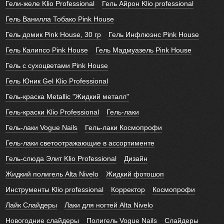
Гели-желе Klio Professional
Гель Айрон Klio professional
Гель Ванилла Тобако Pink House
Гель домик Pink House, 30 гр
Гель Инфлюэнс Pink House
Гель Калипсо Pink House
Гель Мадмуазель Pink House
Гель с сухоцветами Pink House
Гель Юник Gel Klio Professional
Гель-краска Metallic "Жидкий металл"
Гель-краски Klio Professional
Гель-лаки
Гель-лаки Vogue Nails
Гель-лаки Космопрофи
Гель-лаки светоотражающие в ассортименте
Гель-слюда Элит Klio Professional
Дизайн
Жидкий полигель Alta Nivelo
Жидкий фотошоп
Инструменты Klio professional
Корректор
Космопрофи
Лайк Слайдеры
Лаки для ногтей Alta Nivelo
Новогодние слайдеры
Полигель Vogue Nails
Слайдеры