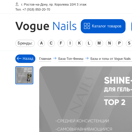
г. Ростов-на-Дону, пр. Королева 10/4 3 этаж
Тел. +7 (918) 850-20-70
Каталог товаров
Бренды:
A
C
F
I
K
L
M
N
P
S
Назад
Главная
База-Топ-Финиш
Базы и топы от Vogue Nails