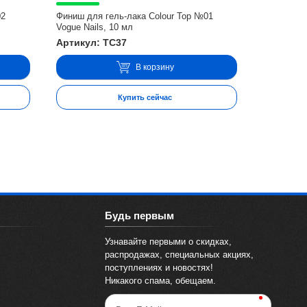
02
Финиш для гель-лака Colour Top №01
Vogue Nails, 10 мл
Артикул: TC37
В корзину
Купить сейчас
Будь первым
Узнавайте первыми о скидках,
распродажах, специальных акциях,
поступлениях и новостях!
Никакого спама, обещаем.