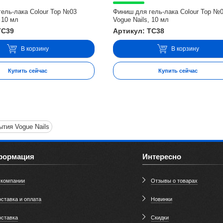
ель-лака Colour Top №03
Финиш для гель-лака Colour Top №
 10 мл
Vogue Nails, 10 мл
TC39
Артикул: TC38
В корзину
В корзину
Купить сейчас
Купить сейчас
тия Vogue Nails
формация
Интересно
 компании
Отзывы о товарах
ставка и оплата
Новинки
оставка
Скидки