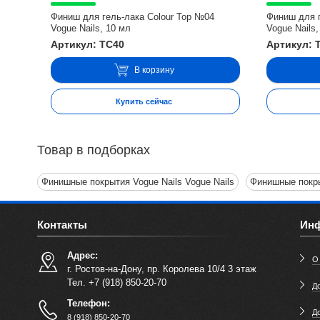
Финиш для гель-лака Colour Top №04
Финиш для г
Vogue Nails, 10 мл
Vogue Nails,
Артикул: TC40
Артикул: 
В корзину
Купить сейчас
Товар в подборках
Финишные покрытия Vogue Nails Vogue Nails
Финишные покры
Контакты
Ин
Адрес:
О
г. Ростов-на-Дону, пр. Королева 10/4 3 этаж
Тел. +7 (918) 850-20-70
До
Телефон:
Д
8 (918) 850-20-70