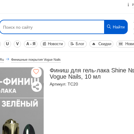
Найти
U
V
А - Я
📰
Новости
📝
Блог
🔥
Скидки
🆕
Нови
 Ru
Финишные покрытия Vogue Nails
Финиш для гель-лака Shine №
Vogue Nails, 10 мл
Артикул: TC20