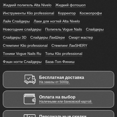
Жидкий полигель Alta Nivelo
Жидкий фотошоп
Инструменты Klio professional
Корректор
Космопрофи
Лайк Слайдеры
Лаки для ногтей Alta Nivelo
Новогодние слайдеры
Полигель Vogue Nails
Слайдеры
Слайдеры 3D
Слайдеры ЛакШери
Смарт мастер
Стемпинг Klio professional
Стемпинг ЛакSHERY
Тоники Vogue Nails Ru
Топы Klio professional
Фэшн ногти Слайдеры
База-Топ-Финиш
Бесплатная доставка
На заказы от 5000р.
Оплата на выбор
Наличными или банковской картой.
Персональные скидки