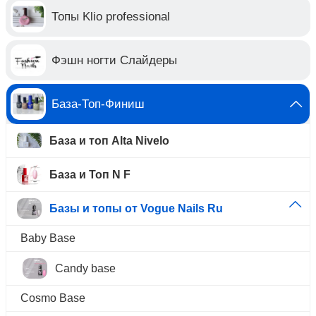
Топы Klio professional
Фэшн ногти Слайдеры
База-Топ-Финиш
База и топ Alta Nivelo
База и Топ N F
Базы и топы от Vogue Nails Ru
Baby Base
Candy base
Cosmo Base