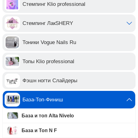
Стемпинг Klio professional
Стемпинг ЛакSHERY
Тоники Vogue Nails Ru
Топы Klio professional
Фэшн ногти Слайдеры
База-Топ-Финиш
База и топ Alta Nivelo
База и Топ N F