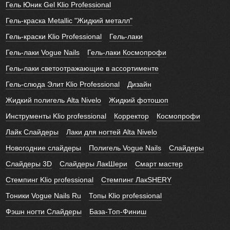
Гель Юник Gel Klio Professional
Гель-краска Metallic "Жидкий металл"
Гель-краски Klio Professional
Гель-лаки
Гель-лаки Vogue Nails
Гель-лаки Космопрофи
Гель-лаки светоотражающие в ассортименте
Гель-слюда Элит Klio Professional
Дизайн
Жидкий полигель Alta Nivelo
Жидкий фотошоп
Инструменты Klio professional
Корректор
Космопрофи
Лайк Слайдеры
Лаки для ногтей Alta Nivelo
Новогодние слайдеры
Полигель Vogue Nails
Слайдеры
Слайдеры 3D
Слайдеры ЛакШери
Смарт мастер
Стемпинг Klio professional
Стемпинг ЛакSHERY
Тоники Vogue Nails Ru
Топы Klio professional
Фэшн ногти Слайдеры
База-Топ-Финиш