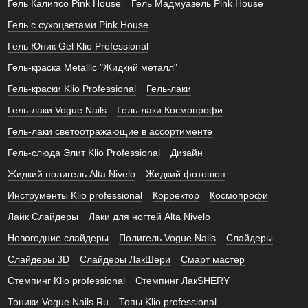
Гель Калипсо Pink House
Гель Мадмуазель Pink House
Гель с сухоцветами Pink House
Гель Юник Gel Klio Professional
Гель-краска Metallic "Жидкий металл"
Гель-краски Klio Professional
Гель-лаки
Гель-лаки Vogue Nails
Гель-лаки Космопрофи
Гель-лаки светоотражающие в ассортименте
Гель-слюда Элит Klio Professional
Дизайн
Жидкий полигель Alta Nivelo
Жидкий фотошоп
Инструменты Klio professional
Корректор
Космопрофи
Лайк Слайдеры
Лаки для ногтей Alta Nivelo
Новогодние слайдеры
Полигель Vogue Nails
Слайдеры
Слайдеры 3D
Слайдеры ЛакШери
Смарт мастер
Стемпинг Klio professional
Стемпинг ЛакSHERY
Тоники Vogue Nails Ru
Топы Klio professional