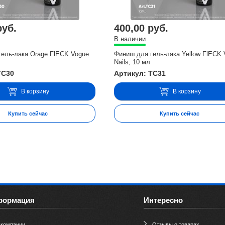
руб.
400,00 руб.
В наличии
гель-лака Orage FlECK Vogue
Финиш для гель-лака Yellow FlECK
Nails, 10 мл
TC30
Артикул: TC31
В корзину
В корзину
Купить сейчас
Купить сейчас
формация
Интересно
 компании
Отзывы о товарах