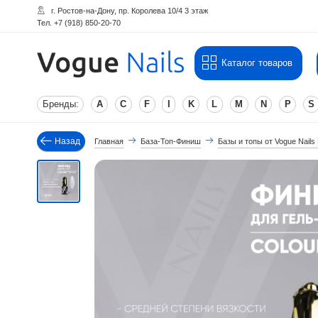
г. Ростов-на-Дону, пр. Королева 10/4 3 этаж
Тел. +7 (918) 850-20-70
Каталог товаров
Бренды:
A
C
F
I
K
L
M
N
P
S
Назад
Главная
База-Топ-Финиш
Базы и топы от Vogue Nails