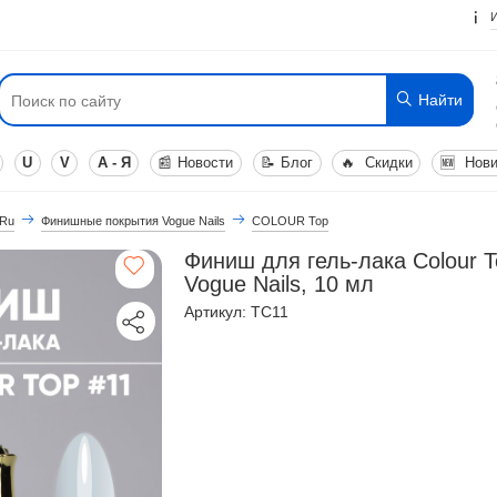
Найти
U
V
А - Я
📰
Новости
📝
Блог
🔥
Скидки
🆕
Нови
 Ru
Финишные покрытия Vogue Nails
COLOUR Top
Финиш для гель-лака Colour 
Vogue Nails, 10 мл
Артикул: TC11