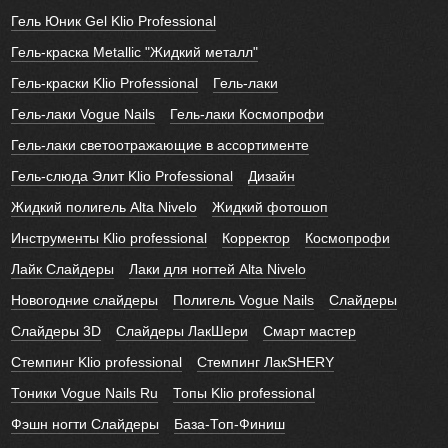
Гель Юник Gel Klio Professional
Гель-краска Metallic "Жидкий металл"
Гель-краски Klio Professional
Гель-лаки
Гель-лаки Vogue Nails
Гель-лаки Космопрофи
Гель-лаки светоотражающие в ассортименте
Гель-слюда Элит Klio Professional
Дизайн
Жидкий полигель Alta Nivelo
Жидкий фотошоп
Инструменты Klio professional
Корректор
Космопрофи
Лайк Слайдеры
Лаки для ногтей Alta Nivelo
Новогодние слайдеры
Полигель Vogue Nails
Слайдеры
Слайдеры 3D
Слайдеры ЛакШери
Смарт мастер
Стемпинг Klio professional
Стемпинг ЛакSHERY
Тоники Vogue Nails Ru
Топы Klio professional
Фэшн ногти Слайдеры
База-Топ-Финиш