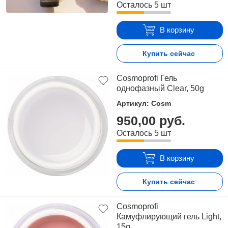
Также можно без проблем выбрать данную
Осталось 5 шт
продукцию различных цветов и оттенков.
В корзину
Магнитные гель-лаки Vogue Nails с модным
«кошачьим» эффектом и их основные
Купить сейчас
преимущества.
Cosmoprofi Гель
однофазный Clear, 50g
Такая коллекция гелиевых лаков подразумевает
собой несколько серий: «Роскошь богини»,
Артикул: Cosm
«Драгоценная шкатулка», «Золотое искушение»,
950,00 руб.
«Загадочный космос» и многие другие. Эти
Осталось 5 шт
средства имеют несколько отличий:
богатой палитрой цветовых оттенков,
В корзину
безупречной носкостью,
низкой стоимостью,
Купить сейчас
оптимальной консистенцией для нанесения,
отличной окрашенностью,
Cosmoprofi
поверхностью для самовыравнивания.
Камуфлирующий гель Light,
15g