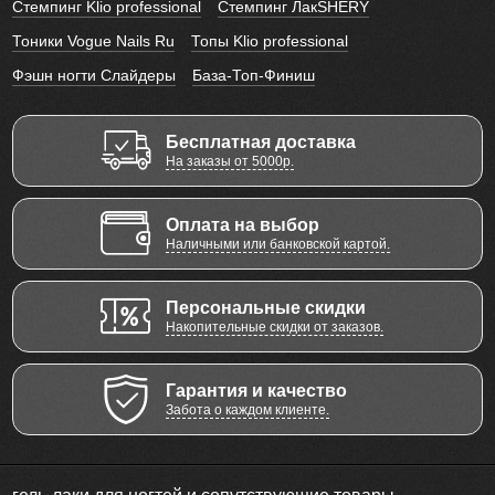
Стемпинг Klio professional
Стемпинг ЛакSHERY
Тоники Vogue Nails Ru
Топы Klio professional
Фэшн ногти Слайдеры
База-Топ-Финиш
Бесплатная доставка
На заказы от 5000р.
Оплата на выбор
Наличными или банковской картой.
Персональные скидки
Накопительные скидки от заказов.
Гарантия и качество
Забота о каждом клиенте.