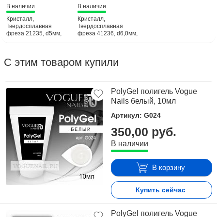
В наличии
В наличии
Кристалл,
Кристалл,
Твердосплавная
Твердосплавная
фреза 21235, d5мм,
фреза 41236, d6,0мм,
мелкая, Кукуруза
грубая, Кукуруза
(Конус),
(Конус)
С этим товаром купили
PolyGel полигель Vogue
Nails белый, 10мл
Артикул: G024
350,00 руб.
В наличии
В корзину
Купить сейчас
PolyGel полигель Vogue