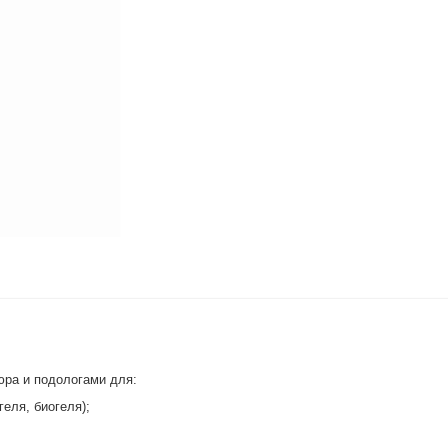
юра и подологами для:
еля, биогеля);