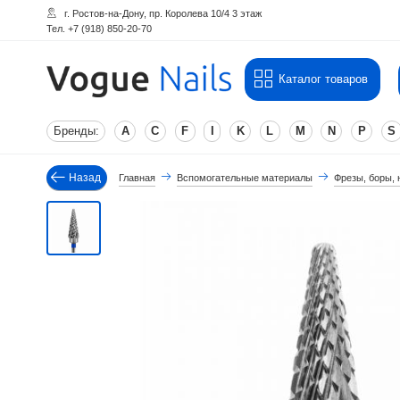
г. Ростов-на-Дону, пр. Королева 10/4 3 этаж
Тел. +7 (918) 850-20-70
Каталог товаров
Бренды:
A
C
F
I
K
L
M
N
P
S
Назад
Главная
Вспомогательные материалы
Фрезы, боры, 