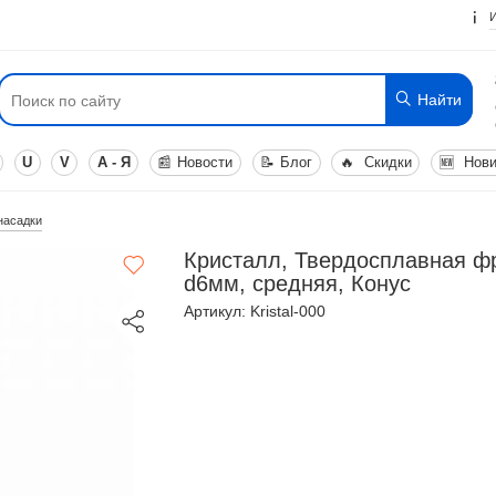
Найти
U
V
А - Я
📰
Новости
📝
Блог
🔥
Скидки
🆕
Нови
насадки
Кристалл, Твердосплавная фр
d6мм, средняя, Конус
Артикул: Kristal-000