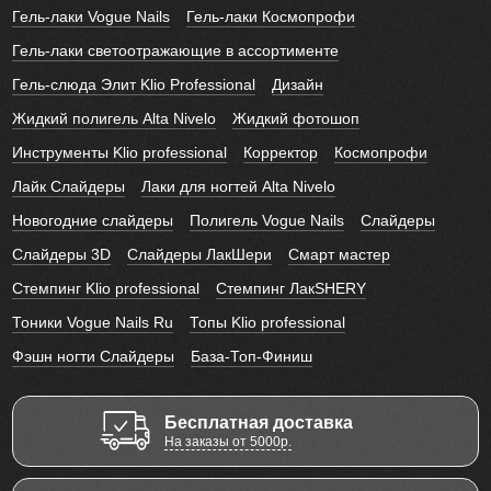
Гель-лаки Vogue Nails
Гель-лаки Космопрофи
Гель-лаки светоотражающие в ассортименте
Гель-слюда Элит Klio Professional
Дизайн
Жидкий полигель Alta Nivelo
Жидкий фотошоп
Инструменты Klio professional
Корректор
Космопрофи
Лайк Слайдеры
Лаки для ногтей Alta Nivelo
Новогодние слайдеры
Полигель Vogue Nails
Слайдеры
Слайдеры 3D
Слайдеры ЛакШери
Смарт мастер
Стемпинг Klio professional
Стемпинг ЛакSHERY
Тоники Vogue Nails Ru
Топы Klio professional
Фэшн ногти Слайдеры
База-Топ-Финиш
Бесплатная доставка
На заказы от 5000р.