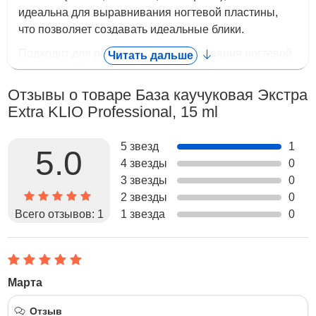
идеальна для выравнивания ногтевой пластины,
что позволяет создавать идеальные блики.
Подходит для ремонтов и донаращивания ногтевой
Читать дальше
пластины. Базу можно использовать для крепления
страз, в том числе очень крупных. База
Отзывы о товаре База каучуковая Экстра
растворимая.
Extra KLIO Professional, 15 ml
5 звезд
1
5.0
4 звезды
0
3 звезды
0
2 звезды
0
Всего отзывов:
1
1 звезда
0
Марта
10 Февраля 2018
Отзыв