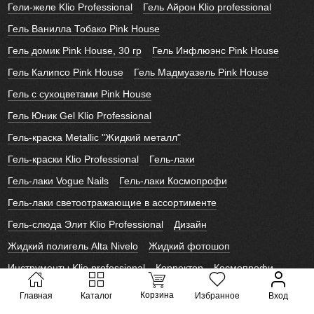
Гели-желе Klio Professional
Гель Айрон Klio professional
Гель Ванилла Тобако Pink House
Гель домик Pink House, 30 гр
Гель Инфлюэнс Pink House
Гель Калипсо Pink House
Гель Мадмуазель Pink House
Гель с сухоцветами Pink House
Гель Юник Gel Klio Professional
Гель-краска Metallic "Жидкий металл"
Гель-краски Klio Professional
Гель-лаки
Гель-лаки Vogue Nails
Гель-лаки Космопрофи
Гель-лаки светоотражающие в ассортименте
Гель-слюда Элит Klio Professional
Дизайн
Жидкий полигель Alta Nivelo
Жидкий фотошоп
Инструменты Klio professional
Корректор
Космопрофи
Лайк Слайдеры
Лаки для ногтей Alta Nivelo
Корзина
Главная
Каталог
Избранное
Вход
Новогодние слайдеры
Полигель Vogue Nails
Слайдеры