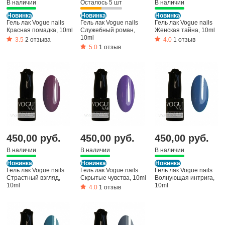
В наличии
Осталось 5 шт
В наличии
Новинка
Новинка
Новинка
Гель лак Vogue nails
Гель лак Vogue nails
Гель лак Vogue nails
Красная помадка, 10ml
Служебный роман,
Женская тайна, 10ml
10ml
3.5
2 отзыва
4.0
1 отзыв
5.0
1 отзыв
450,00 руб.
450,00 руб.
450,00 руб.
В наличии
В наличии
В наличии
Новинка
Новинка
Новинка
Гель лак Vogue nails
Гель лак Vogue nails
Гель лак Vogue nails
Страстный взгляд,
Скрытые чувства, 10ml
Волнующая интрига,
10ml
10ml
4.0
1 отзыв