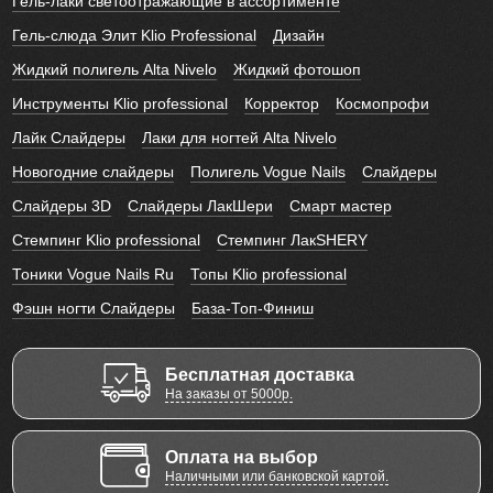
Гель-лаки светоотражающие в ассортименте
Гель-слюда Элит Klio Professional
Дизайн
Жидкий полигель Alta Nivelo
Жидкий фотошоп
Инструменты Klio professional
Корректор
Космопрофи
Лайк Слайдеры
Лаки для ногтей Alta Nivelo
Новогодние слайдеры
Полигель Vogue Nails
Слайдеры
Слайдеры 3D
Слайдеры ЛакШери
Смарт мастер
Стемпинг Klio professional
Стемпинг ЛакSHERY
Тоники Vogue Nails Ru
Топы Klio professional
Фэшн ногти Слайдеры
База-Топ-Финиш
Бесплатная доставка
На заказы от 5000р.
Оплата на выбор
Наличными или банковской картой.