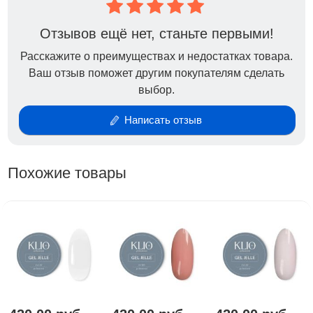
моделировать экстремальную длину.
Консистенция геля тиксотропная, не способная
Отзывов ещё нет, станьте первыми!
самовыравниваться, не течет при выкладке,
Расскажите о преимуществах и недостатках товара.
позволяя выполнять работу сразу на нескольких
Ваш отзыв поможет другим покупателям сделать
ногтях. Низкотемпературный гель вызывает
выбор.
минимум тепла при нагревании в лампе.
Написать отзыв
Похожие товары