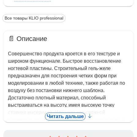
Все товары KLIO professional
📄 Описание
Совершенство продукта кроется в его текстуре и
широком функционале. Быстрое восстановление
ногтевой пластины. Строительный гель-желе
предназначен для построения четких форм при
моделировании в любой технике, также работая по
воздуху без постановки нижнего шаблона.
Достаточно плотный материал, способный
выстраиваться на высоту, имея высокую точку
стояния материала. Идеален для сложной
Читать дальше
коррекции, поднятия клюющего свободного края, а
также для выкладного французского маникюра.
Жёсткая и прочная структура позволяет