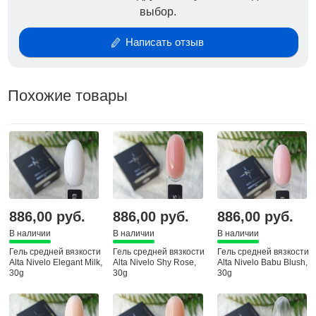
выбор.
ногтей идеален для маникюра на свадьбу!
Косметическое средство для ухода сохнет под УФ -
Написать отзыв
лампой. Он подходит и взрослым и подросткам.
Красивую баночку можно добавить в подарочный
набор для девушек или женщин.
Похожие товары
886,00 руб.
886,00 руб.
886,00 руб.
В наличии
В наличии
В наличии
Гель средней вязкости
Гель средней вязкости
Гель средней вязкости
Alta Nivelo Elegant Milk,
Alta Nivelo Shy Rose,
Alta Nivelo Babu Blush,
30g
30g
30g