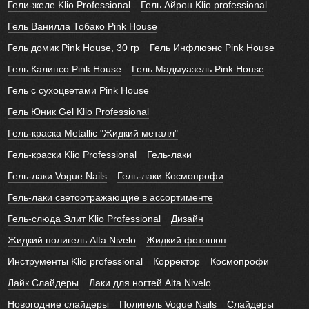
Гели-желе Klio Professional
Гель Айрон Klio professional
Гель Ванилла Тобако Pink House
Гель домик Pink House, 30 гр
Гель Инфлюэнс Pink House
Гель Калипсо Pink House
Гель Мадмуазель Pink House
Гель с сухоцветами Pink House
Гель Юник Gel Klio Professional
Гель-краска Metallic "Жидкий металл"
Гель-краски Klio Professional
Гель-лаки
Гель-лаки Vogue Nails
Гель-лаки Космопрофи
Гель-лаки светоотражающие в ассортименте
Гель-слюда Элит Klio Professional
Дизайн
Жидкий полигель Alta Nivelo
Жидкий фотошоп
Инструменты Klio professional
Корректор
Космопрофи
Лайк Слайдеры
Лаки для ногтей Alta Nivelo
Новогодние слайдеры
Полигель Vogue Nails
Слайдеры