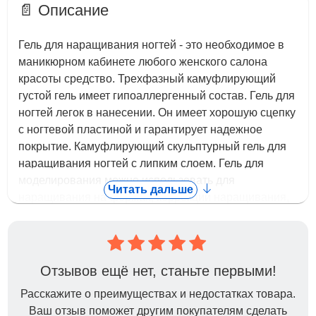
📄 Описание
Гель для наращивания ногтей - это необходимое в
маникюрном кабинете любого женского салона
красоты средство. Трехфазный камуфлирующий
густой гель имеет гипоаллергенный состав. Гель для
ногтей легок в нанесении. Он имеет хорошую сцепку
с ногтевой пластиной и гарантирует надежное
покрытие. Камуфлирующий скульптурный гель для
наращивания ногтей с липким слоем. Гель для
моделирования можно использовать для
Читать дальше
наращивания на формах, коррекции наращивания,
укрепления и восстановления ногтей а также как
базу под гель-лак и топ закрепитель. Базовый гель
можно использовать для маникюра и педикюра в
домашних условиях. Для камуфлирующего эффекта
Отзывов ещё нет, станьте первыми!
или защиты покрытия достаточно одного тонкого
Расскажите о преимуществах и недостатках товара.
слоя. В продаже различные светлые цвета,
Ваш отзыв поможет другим покупателям сделать
молочный и прозрачный. Гель для укрепления