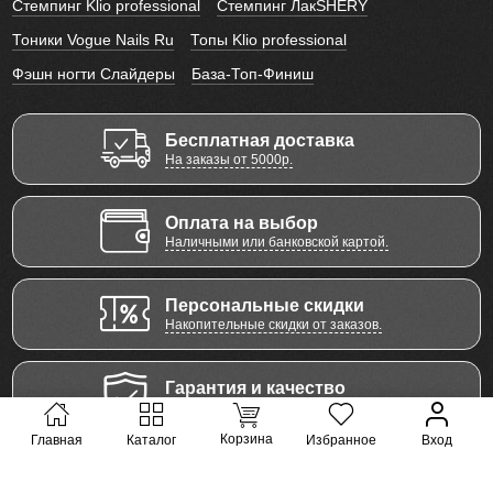
Стемпинг Klio professional
Стемпинг ЛакSHERY
Тоники Vogue Nails Ru
Топы Klio professional
Фэшн ногти Слайдеры
База-Топ-Финиш
Бесплатная доставка
На заказы от 5000р.
Оплата на выбор
Наличными или банковской картой.
Персональные скидки
Накопительные скидки от заказов.
Гарантия и качество
Забота о каждом клиенте.
Корзина
Главная
Каталог
Избранное
Вход
гель-лаки для ногтей и сопутствующие товары