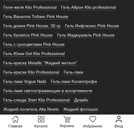
Гели-желе Klio Professional
Гель Айрон Klio professional
Гель Ванилла Тобако Pink House
Гель домик Pink House, 30 гр
Гель Инфлюэнс Pink House
Гель Калипсо Pink House
Гель Мадмуазель Pink House
Гель с сухоцветами Pink House
Гель Юник Gel Klio Professional
Гель-краска Metallic "Жидкий металл"
Гель-краски Klio Professional
Гель-лаки
Гель-лаки Vogue Nails
Гель-лаки Космопрофи
Гель-лаки светоотражающие в ассортименте
Гель-слюда Элит Klio Professional
Дизайн
Жидкий полигель Alta Nivelo
Жидкий фотошоп
Инструменты Klio professional
Корректор
Космопрофи
Корзина
Главная
Каталог
Избранное
Вход
Лайк Слайдеры
Лаки для ногтей Alta Nivelo