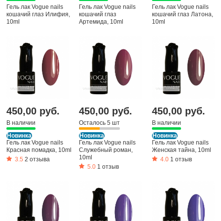
Гель лак Vogue nails
Гель лак Vogue nails
Гель лак Vogue nails
кошачий глаз Илифия,
кошачий глаз
кошачий глаз Латона,
10ml
Артемида, 10ml
10ml
450,00 руб.
450,00 руб.
450,00 руб.
В наличии
Осталось 5 шт
В наличии
Новинка
Новинка
Новинка
Гель лак Vogue nails
Гель лак Vogue nails
Гель лак Vogue nails
Красная помадка, 10ml
Служебный роман,
Женская тайна, 10ml
10ml
3.5
2 отзыва
4.0
1 отзыв
5.0
1 отзыв