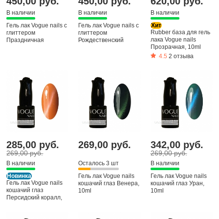
450,00 руб.
450,00 руб.
620,00 руб.
В наличии
В наличии
В наличии
Гель лак Vogue nails с
Гель лак Vogue nails с
Хит
Rubber база для гель
глиттером
глиттером
лака Vogue nails
Праздничная
Рождественский
Прозрачная, 10ml
гирлянда, 10ml
сюрприз, 10ml
4.5
2 отзыва
285,00 руб.
269,00 руб.
342,00 руб.
269,00 руб.
269,00 руб.
В наличии
Осталось 3 шт
В наличии
Новинка
Гель лак Vogue nails
Гель лак Vogue nails
Гель лак Vogue nails
кошачий глаз Венера,
кошачий глаз Уран,
кошачий глаз
10ml
10ml
Персидский коралл,
10ml