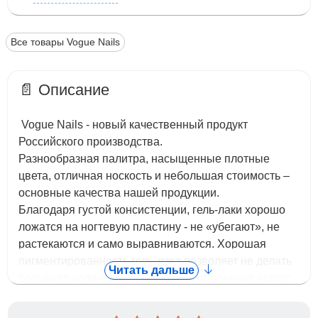
Все товары Vogue Nails
📄 Описание
Vogue Nails - новый качественный продукт
Российского производства.
Разнообразная палитра, насыщенные плотные
цвета, отличная носкость и небольшая стоимость –
основные качества нашей продукции.
Благодаря густой консистенции, гель-лаки хорошо
ложатся на ногтевую пластину - не «убегают», не
растекаются и само выравниваются. Хорошая
пигментированность гель-лака позволяет не делать
Читать дальше
большого количества слоев для достижения яркого
плотного цвета. Гель-лаки легко снимается.
С нашими гель лаками приятно работать. У них нет