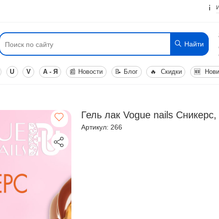
Найти
U
V
А - Я
📰
Новости
📝
Блог
🔥
Скидки
🆕
Нови
Гель лак Vogue nails Сникерс,
Артикул: 266