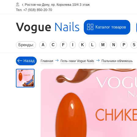
г. Ростов-на-Дону, пр. Королева 10/4 3 этаж
Тел. +7 (918) 850-20-70
Каталог товаров
Бренды:
A
C
F
I
K
L
M
N
P
S
Назад
Главная
Гель-лаки Vogue Nails
Пальчики оближешь