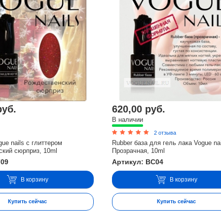
руб.
620,00 руб.
В наличии
2 отзыва
gue nails с глиттером
Rubber база для гель лака Vogue nai
ский сюрприз, 10ml
Прозрачная, 10ml
709
Артикул: BC04
В корзину
В корзину
Купить сейчас
Купить сейчас