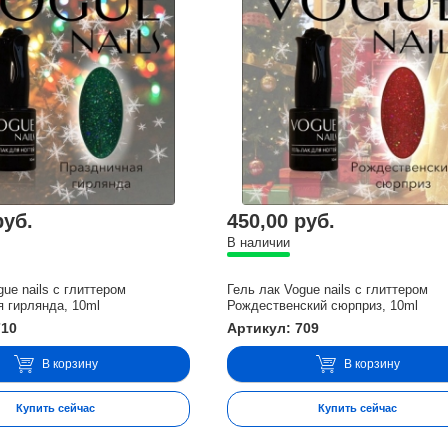
руб.
450,00 руб.
В наличии
gue nails с глиттером
Гель лак Vogue nails с глиттером
 гирлянда, 10ml
Рождественский сюрприз, 10ml
710
Артикул: 709
В корзину
В корзину
Купить сейчас
Купить сейчас