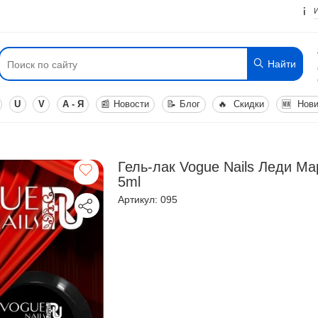
Найти
U
V
А - Я
📰
Новости
📝
Блог
🔥
Скидки
🆕
Нови
Гель-лак Vogue Nails Леди Ма
5ml
Артикул: 095