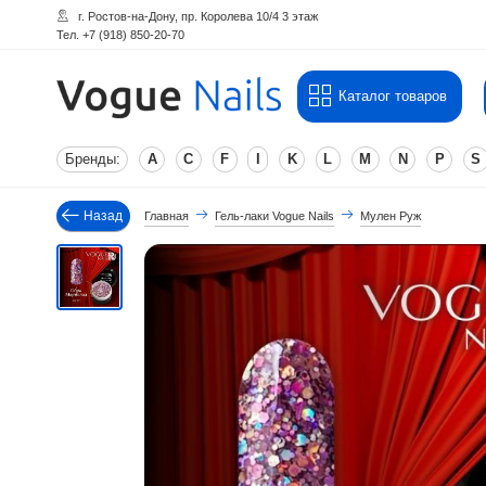
г. Ростов-на-Дону, пр. Королева 10/4 3 этаж
Тел. +7 (918) 850-20-70
Каталог товаров
Бренды:
A
C
F
I
K
L
M
N
P
S
Назад
Главная
Гель-лаки Vogue Nails
Мулен Руж