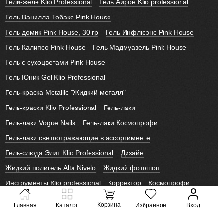
Гели-желе Klio Professional
Гель Айрон Klio professional
Гель Ванилла Тобако Pink House
Гель домик Pink House, 30 гр
Гель Инфлюэнс Pink House
Гель Калипсо Pink House
Гель Мадмуазель Pink House
Гель с сухоцветами Pink House
Гель Юник Gel Klio Professional
Гель-краска Metallic "Жидкий металл"
Гель-краски Klio Professional
Гель-лаки
Гель-лаки Vogue Nails
Гель-лаки Космопрофи
Гель-лаки светоотражающие в ассортименте
Гель-слюда Элит Klio Professional
Дизайн
Жидкий полигель Alta Nivelo
Жидкий фотошоп
Инструменты Klio professional
Корректор
Космопрофи
Лайк Слайдеры
Лаки для ногтей Alta Nivelo
Корзина
Главная
Каталог
Избранное
Вход
Новогодние слайдеры
Полигель Vogue Nails
Слайдеры