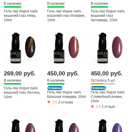
В наличии
В наличии
В наличии
Гель лак Vogue nails
Гель лак Vogue nails
Гель лак Vogue nails
кошачий глаз Ника,
кошачий глаз Илифия,
кошачий глаз
10ml
10ml
Артемида, 10ml
269,00 руб.
450,00 руб.
450,00 руб.
В наличии
В наличии
Осталось 5 шт
Гель лак Vogue nails
Новинка
Новинка
Гель лак Vogue nails
Гель лак Vogue nails
кошачий глаз Латона,
Красная помадка, 10ml
Служебный роман,
10ml
10ml
3.5
2 отзыва
5.0
1 отзыв