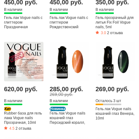
450,00 руб.
450,00 руб.
350,00 руб.
В наличии
В наличии
В наличии
Гель лак Vogue nails с
Гель лак Vogue nails с
Гель прозрачный для
глиттером
глиттером
литья Fix Foil Vogue
Праздничная
Рождественский
nails, 5ml
гирлянда, 10ml
сюрприз, 10ml
3.0
2 отзыва
620,00 руб.
285,00 руб.
269,00 руб.
269,00 руб.
В наличии
В наличии
Осталось 3 шт
Хит
Новинка
Гель лак Vogue nails
Rubber база для гель
Гель лак Vogue nails
кошачий глаз Венера,
лака Vogue nails
кошачий глаз
10ml
Прозрачная, 10ml
Персидский коралл,
10ml
4.5
2 отзыва