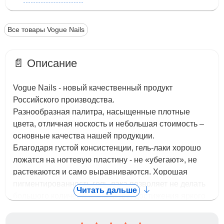
Все товары Vogue Nails
📄 Описание
Vogue Nails - новый качественный продукт
Российского производства.
Разнообразная палитра, насыщенные плотные
цвета, отличная носкость и небольшая стоимость –
основные качества нашей продукции.
Благодаря густой консистенции, гель-лаки хорошо
ложатся на ногтевую пластину - не «убегают», не
растекаются и само выравниваются. Хорошая
пигментированность гель-лака позволяет не делать
Читать дальше
большого количества слоев для достижения яркого
плотного цвета. Гель-лаки легко снимается.
С нашими гель лаками приятно работать. У них нет