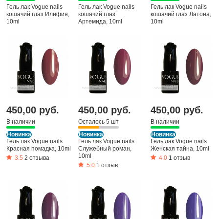
Гель лак Vogue nails
Гель лак Vogue nails
Гель лак Vogue nails
кошачий глаз Илифия,
кошачий глаз
кошачий глаз Латона,
10ml
Артемида, 10ml
10ml
450,00 руб.
450,00 руб.
450,00 руб.
В наличии
Осталось 5 шт
В наличии
Новинка
Новинка
Новинка
Гель лак Vogue nails
Гель лак Vogue nails
Гель лак Vogue nails
Красная помадка, 10ml
Служебный роман,
Женская тайна, 10ml
10ml
3.5
2 отзыва
4.0
1 отзыв
5.0
1 отзыв