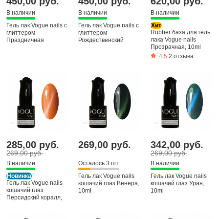
450,00 руб.
450,00 руб.
620,00 руб.
В наличии
В наличии
В наличии
Гель лак Vogue nails с
Гель лак Vogue nails с
Хит
Rubber база для гель
глиттером
глиттером
лака Vogue nails
Праздничная
Рождественский
Прозрачная, 10ml
гирлянда, 10ml
сюрприз, 10ml
4.5
2 отзыва
285,00 руб.
269,00 руб.
342,00 руб.
269,00 руб.
269,00 руб.
В наличии
Осталось 3 шт
В наличии
Новинка
Гель лак Vogue nails
Гель лак Vogue nails
Гель лак Vogue nails
кошачий глаз Венера,
кошачий глаз Уран,
кошачий глаз
10ml
10ml
Персидский коралл,
10ml