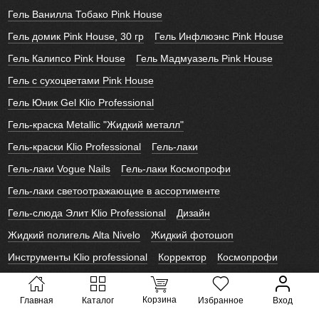
Гель Ванилла Тобако Pink House
Гель домик Pink House, 30 гр
Гель Инфлюэнс Pink House
Гель Калипсо Pink House
Гель Мадмуазель Pink House
Гель с сухоцветами Pink House
Гель Юник Gel Klio Professional
Гель-краска Metallic "Жидкий металл"
Гель-краски Klio Professional
Гель-лаки
Гель-лаки Vogue Nails
Гель-лаки Космопрофи
Гель-лаки светоотражающие в ассортименте
Гель-слюда Элит Klio Professional
Дизайн
Жидкий полигель Alta Nivelo
Жидкий фотошоп
Инструменты Klio professional
Корректор
Космопрофи
Лайк Слайдеры
Лаки для ногтей Alta Nivelo
Корзина
Главная
Каталог
Избранное
Вход
Новогодние слайдеры
Полигель Vogue Nails
Слайдеры