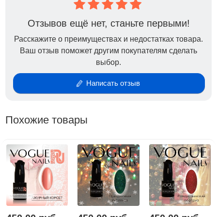
неприятного запаха, удобная кисть, отличная
консистенция-они в меру густые, при нанесении не
Отзывов ещё нет, станьте первыми!
затекают. При перекрывании топом, пигмент не
Расскажите о преимуществах и недостатках товара.
тянется за кистью.
Ваш отзыв поможет другим покупателям сделать
Технология нанесения такая же, как и для всех
выбор.
остальных гель-лаков Vogue Nails: первый слой
гель-лака Vogue Nails наносим тонко и
Написать отзыв
полимеризуем в LED-лампе 30 секунд а, в УФ-лампе
2 минуты.
Похожие товары