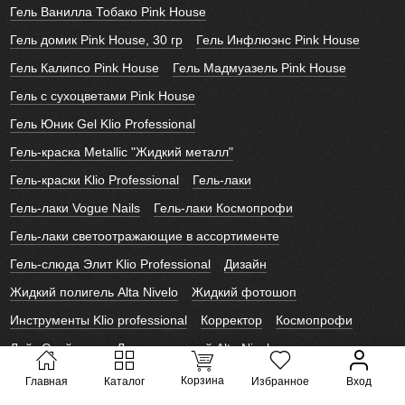
Гель Ванилла Тобако Pink House
Гель домик Pink House, 30 гр
Гель Инфлюэнс Pink House
Гель Калипсо Pink House
Гель Мадмуазель Pink House
Гель с сухоцветами Pink House
Гель Юник Gel Klio Professional
Гель-краска Metallic "Жидкий металл"
Гель-краски Klio Professional
Гель-лаки
Гель-лаки Vogue Nails
Гель-лаки Космопрофи
Гель-лаки светоотражающие в ассортименте
Гель-слюда Элит Klio Professional
Дизайн
Жидкий полигель Alta Nivelo
Жидкий фотошоп
Инструменты Klio professional
Корректор
Космопрофи
Лайк Слайдеры
Лаки для ногтей Alta Nivelo
Новогодние слайдеры
Полигель Vogue Nails
Слайдеры
Корзина
Главная
Каталог
Избранное
Вход
Слайдеры 3D
Слайдеры ЛакШери
Смарт мастер