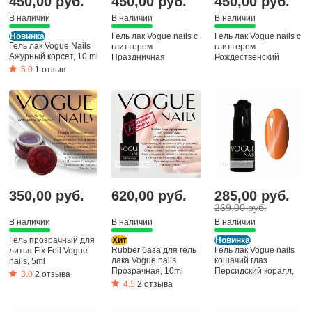
450,00 руб.
450,00 руб.
450,00 руб.
В наличии
В наличии
В наличии
Новинка
Гель лак Vogue nails с
Гель лак Vogue nails с
Гель лак Vogue Nails
глиттером
глиттером
Ажурный корсет, 10 ml
Праздничная
Рождественский
гирлянда, 10ml
сюрприз, 10ml
5.0
1 отзыв
350,00 руб.
620,00 руб.
285,00 руб.
269,00 руб.
В наличии
В наличии
В наличии
Гель прозрачный для
Хит
Новинка
Rubber база для гель
Гель лак Vogue nails
литья Fix Foil Vogue
лака Vogue nails
кошачий глаз
nails, 5ml
Прозрачная, 10ml
Персидский коралл,
3.0
2 отзыва
10ml
4.5
2 отзыва