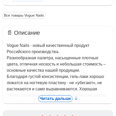
Все товары Vogue Nails
📄 Описание
Vogue Nails - новый качественный продукт
Российского производства.
Разнообразная палитра, насыщенные плотные
цвета, отличная носкость и небольшая стоимость –
основные качества нашей продукции.
Благодаря густой консистенции, гель-лаки хорошо
ложатся на ногтевую пластину - не «убегают», не
растекаются и само выравниваются. Хорошая
пигментированность гель-лака позволяет не делать
Читать дальше
большого количества слоев для достижения яркого
плотного цвета. Гель-лаки легко снимается.
С нашими гель лаками приятно работать. У них нет