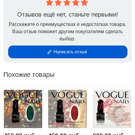
неприятного запаха, удобная кисть, отличная
консистенция-они в меру густые, при нанесении не
Отзывов ещё нет, станьте первыми!
затекают. При перекрывании топом, пигмент не
Расскажите о преимуществах и недостатках товара.
тянется за кистью.
Ваш отзыв поможет другим покупателям сделать
Технология нанесения такая же, как и для всех
выбор.
остальных гель-лаков Vogue Nails: первый слой
гель-лака Vogue Nails наносим тонко и
Написать отзыв
полимеризуем в LED-лампе 30 секунд а, в УФ-лампе
2 минуты.
Похожие товары