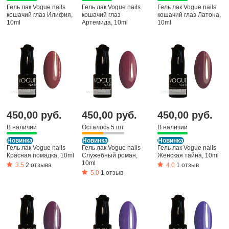
Гель лак Vogue nails
Гель лак Vogue nails
Гель лак Vogue nails
кошачий глаз Илифия,
кошачий глаз
кошачий глаз Латона,
10ml
Артемида, 10ml
10ml
450,00 руб.
450,00 руб.
450,00 руб.
В наличии
Осталось 5 шт
В наличии
Новинка
Новинка
Новинка
Гель лак Vogue nails
Гель лак Vogue nails
Гель лак Vogue nails
Красная помадка, 10ml
Служебный роман,
Женская тайна, 10ml
10ml
3.5
2 отзыва
4.0
1 отзыв
5.0
1 отзыв