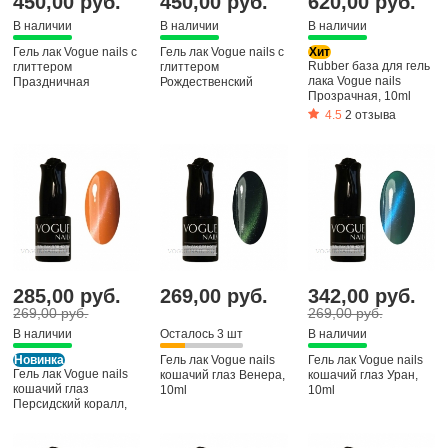
450,00 руб.
450,00 руб.
620,00 руб.
В наличии
В наличии
В наличии
Гель лак Vogue nails с
Гель лак Vogue nails с
Хит
Rubber база для гель
глиттером
глиттером
лака Vogue nails
Праздничная
Рождественский
Прозрачная, 10ml
гирлянда, 10ml
сюрприз, 10ml
4.5
2 отзыва
285,00 руб.
269,00 руб.
342,00 руб.
269,00 руб.
269,00 руб.
В наличии
Осталось 3 шт
В наличии
Новинка
Гель лак Vogue nails
Гель лак Vogue nails
Гель лак Vogue nails
кошачий глаз Венера,
кошачий глаз Уран,
кошачий глаз
10ml
10ml
Персидский коралл,
10ml