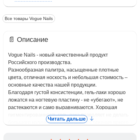
Все товары Vogue Nails
📄 Описание
Vogue Nails - новый качественный продукт
Российского производства.
Разнообразная палитра, насыщенные плотные
цвета, отличная носкость и небольшая стоимость –
основные качества нашей продукции.
Благодаря густой консистенции, гель-лаки хорошо
ложатся на ногтевую пластину - не «убегают», не
растекаются и само выравниваются. Хорошая
пигментированность гель-лака позволяет не делать
Читать дальше
большого количества слоев для достижения яркого
плотного цвета. Гель-лаки легко снимается.
С нашими гель лаками приятно работать. У них нет