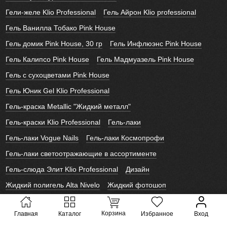
Гели-желе Klio Professional
Гель Айрон Klio professional
Гель Ванилла Тобако Pink House
Гель домик Pink House, 30 гр
Гель Инфлюэнс Pink House
Гель Калипсо Pink House
Гель Мадмуазель Pink House
Гель с сухоцветами Pink House
Гель Юник Gel Klio Professional
Гель-краска Metallic "Жидкий металл"
Гель-краски Klio Professional
Гель-лаки
Гель-лаки Vogue Nails
Гель-лаки Космопрофи
Гель-лаки светоотражающие в ассортименте
Гель-слюда Элит Klio Professional
Дизайн
Жидкий полигель Alta Nivelo
Жидкий фотошоп
Инструменты Klio professional
Корректор
Космопрофи
Корзина
Главная
Каталог
Избранное
Вход
Лайк Слайдеры
Лаки для ногтей Alta Nivelo