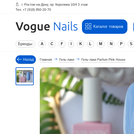
г. Ростов-на-Дону, пр. Королева 10/4 3 этаж
Тел. +7 (918) 850-20-70
Каталог товаров
Бренды:
A
C
F
I
K
L
M
N
P
S
Назад
Главная
Гель-лаки
Гель-лаки Parfum Pink House