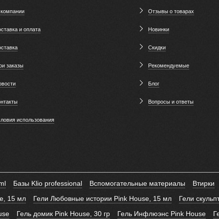
 компании
Отзывы о товарах
ставка и оплата
Новинки
оставка
Скидки
ои заказы
Рекомендуемые
овости
Блог
онтакты
Вопросы и ответы
словия использования
ml
Базы Klio professional
Вспомогательные материалы
Втирки
e, 15 мл
Гели Любовные истории Pink House, 15 мл
Гели скуль
use
Гель домик Pink House, 30 гр
Гель Инфлюэнс Pink House
Г