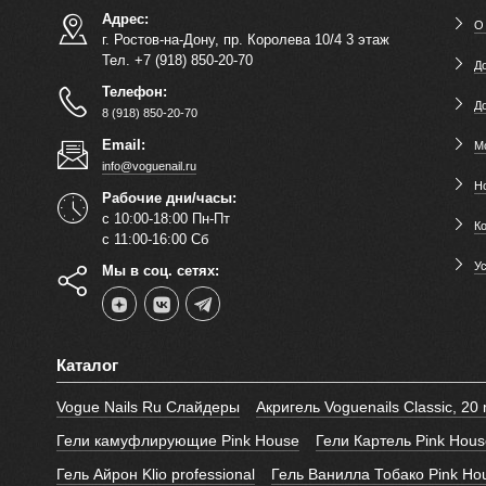
Адрес:
О
г. Ростов-на-Дону, пр. Королева 10/4 3 этаж
Тел. +7 (918) 850-20-70
До
Телефон:
Д
8 (918) 850-20-70
Email:
М
info@voguenail.ru
Н
Рабочие дни/часы:
с 10:00-18:00 Пн-Пт
К
с 11:00-16:00 Сб
У
Мы в соц. сетях:
Каталог
Vogue Nails Ru Слайдеры
Акригель Voguenails Classic, 20 
Гели камуфлирующие Pink House
Гели Картель Pink Hous
Гель Айрон Klio professional
Гель Ванилла Тобако Pink Ho