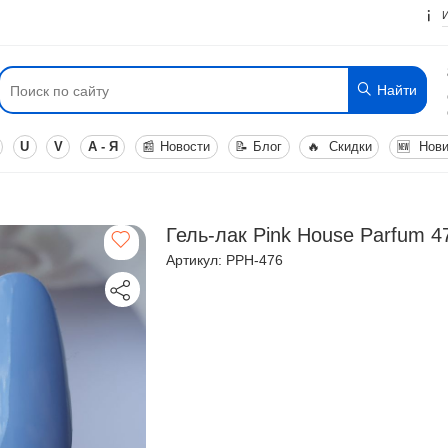
Найти
U
V
А - Я
📰
Новости
📝
Блог
🔥
Скидки
🆕
Нови
Гель-лак Pink House Parfum 4
Артикул: PPH-476