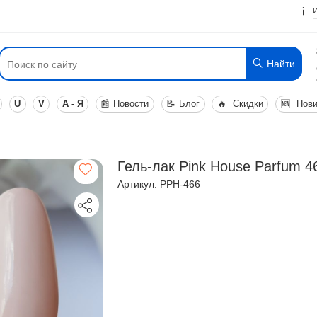
Найти
U
V
А - Я
📰
Новости
📝
Блог
🔥
Скидки
🆕
Нови
Гель-лак Pink House Parfum 4
Артикул: PPH-466