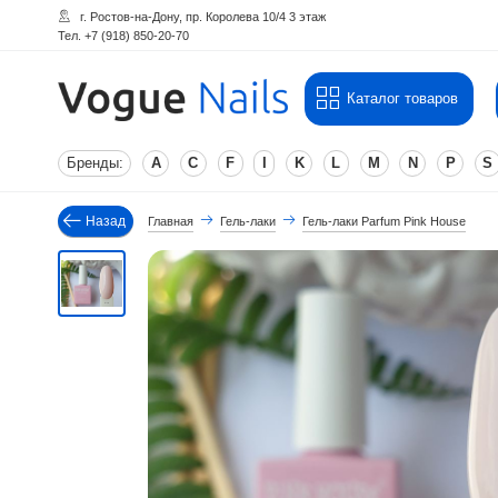
г. Ростов-на-Дону, пр. Королева 10/4 3 этаж
Тел. +7 (918) 850-20-70
Каталог товаров
Бренды:
A
C
F
I
K
L
M
N
P
S
Назад
Главная
Гель-лаки
Гель-лаки Parfum Pink House