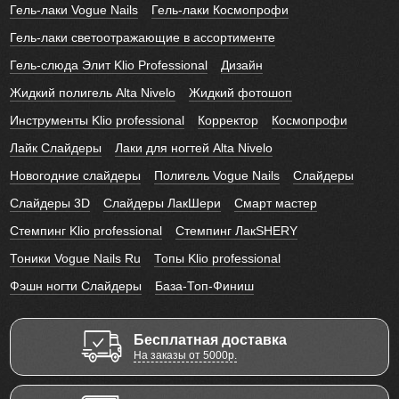
Гель-лаки Vogue Nails
Гель-лаки Космопрофи
Гель-лаки светоотражающие в ассортименте
Гель-слюда Элит Klio Professional
Дизайн
Жидкий полигель Alta Nivelo
Жидкий фотошоп
Инструменты Klio professional
Корректор
Космопрофи
Лайк Слайдеры
Лаки для ногтей Alta Nivelo
Новогодние слайдеры
Полигель Vogue Nails
Слайдеры
Слайдеры 3D
Слайдеры ЛакШери
Смарт мастер
Стемпинг Klio professional
Стемпинг ЛакSHERY
Тоники Vogue Nails Ru
Топы Klio professional
Фэшн ногти Слайдеры
База-Топ-Финиш
Бесплатная доставка
На заказы от 5000р.