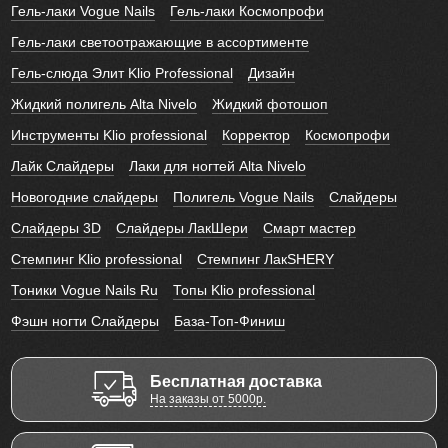
Гель-лаки Vogue Nails
Гель-лаки Космопрофи
Гель-лаки светоотражающие в ассортименте
Гель-слюда Элит Klio Professional
Дизайн
Жидкий полигель Alta Nivelo
Жидкий фотошоп
Инструменты Klio professional
Корректор
Космопрофи
Лайк Слайдеры
Лаки для ногтей Alta Nivelo
Новогодние слайдеры
Полигель Vogue Nails
Слайдеры
Слайдеры 3D
Слайдеры ЛакШери
Смарт мастер
Стемпинг Klio professional
Стемпинг ЛакSHERY
Тоники Vogue Nails Ru
Топы Klio professional
Фэшн ногти Слайдеры
База-Топ-Финиш
Бесплатная доставка
На заказы от 5000р.