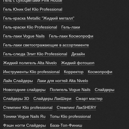
Гель с сухоцветами Pink House
Гель Юник Gel Klio Professional
Гель-краска Metallic "Жидкий металл"
Гель-краски Klio Professional
Гель-лаки
Гель-лаки Vogue Nails
Гель-лаки Космопрофи
Гель-лаки светоотражающие в ассортименте
Гель-слюда Элит Klio Professional
Дизайн
Жидкий полигель Alta Nivelo
Жидкий фотошоп
Инструменты Klio professional
Корректор
Космопрофи
Лайк Слайдеры
Лаки для ногтей Alta Nivelo
Новогодние слайдеры
Полигель Vogue Nails
Слайдеры
Слайдеры 3D
Слайдеры ЛакШери
Смарт мастер
Стемпинг Klio professional
Стемпинг ЛакSHERY
Тоники Vogue Nails Ru
Топы Klio professional
Фэшн ногти Слайдеры
База-Топ-Финиш