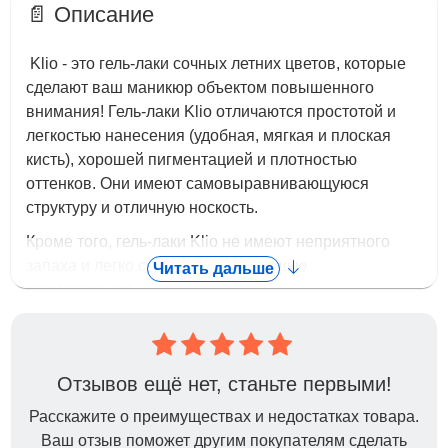
📄 Описание
Klio - это гель-лаки сочных летних цветов, которые
сделают ваш маникюр объектом повышенного
внимания! Гель-лаки Klio отличаются простотой и
легкостью нанесения (удобная, мягкая и плоская
кисть), хорошей пигментацией и плотностью
оттенков. Они имеют самовыравнивающуюся
структуру и отличную носкость.
Кроме того, гель-лаки Klio не имеют неприятного
запаха и легко снимаются с помощью
Читать дальше
размачивания.
Способ применения:
Отзывов ещё нет, станьте первыми!
Время полимеризации в UV-лампе - 2 минуты, в
LED-лампе - 30 секунд
Расскажите о преимуществах и недостатках товара.
Ваш отзыв поможет другим покупателям сделать