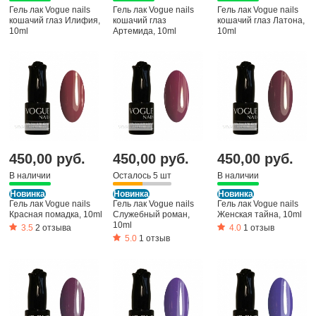
Гель лак Vogue nails
Гель лак Vogue nails
Гель лак Vogue nails
кошачий глаз Илифия,
кошачий глаз
кошачий глаз Латона,
10ml
Артемида, 10ml
10ml
450,00 руб.
450,00 руб.
450,00 руб.
В наличии
Осталось 5 шт
В наличии
Новинка
Новинка
Новинка
Гель лак Vogue nails
Гель лак Vogue nails
Гель лак Vogue nails
Красная помадка, 10ml
Служебный роман,
Женская тайна, 10ml
10ml
3.5
2 отзыва
4.0
1 отзыв
5.0
1 отзыв