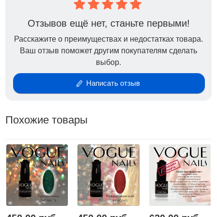
неприятного запаха, удобная кисть, отличная
консистенция-они в меру густые, при нанесении не
Отзывов ещё нет, станьте первыми!
затекают. При перекрывании топом, пигмент не
Расскажите о преимуществах и недостатках товара.
тянется за кистью.
Ваш отзыв поможет другим покупателям сделать
Технология нанесения такая же, как и для всех
выбор.
остальных гель-лаков Vogue Nails: первый слой
гель-лака Vogue Nails наносим тонко и
Написать отзыв
полимеризуем в LED-лампе 30 секунд а, в УФ-лампе
2 минуты.
Похожие товары