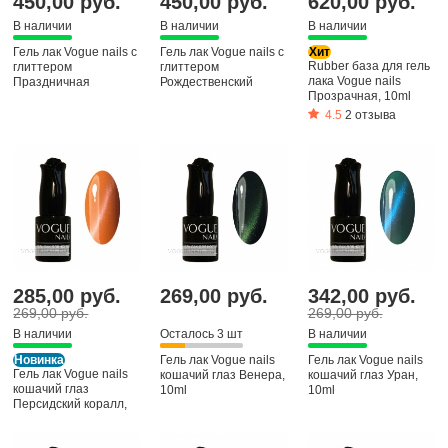
450,00 руб.
450,00 руб.
620,00 руб.
В наличии
В наличии
В наличии
Гель лак Vogue nails с
Гель лак Vogue nails с
Хит
Rubber база для гель
глиттером
глиттером
лака Vogue nails
Праздничная
Рождественский
Прозрачная, 10ml
гирлянда, 10ml
сюрприз, 10ml
4.5
2 отзыва
285,00 руб.
269,00 руб.
342,00 руб.
269,00 руб.
269,00 руб.
В наличии
Осталось 3 шт
В наличии
Новинка
Гель лак Vogue nails
Гель лак Vogue nails
Гель лак Vogue nails
кошачий глаз Венера,
кошачий глаз Уран,
кошачий глаз
10ml
10ml
Персидский коралл,
10ml