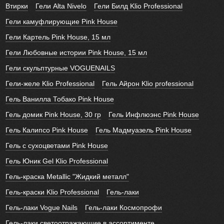
Втирки
Гели Alta Nivelo
Гели Билд Klio Professional
Гели камуфлирующие Pink House
Гели Картель Pink House, 15 мл
Гели Любовные истории Pink House, 15 мл
Гели скульптурные VOGUENAILS
Гели-желе Klio Professional
Гель Айрон Klio professional
Гель Ванилла Тобако Pink House
Гель домик Pink House, 30 гр
Гель Инфлюэнс Pink House
Гель Калипсо Pink House
Гель Мадмуазель Pink House
Гель с сухоцветами Pink House
Гель Юник Gel Klio Professional
Гель-краска Metallic "Жидкий металл"
Гель-краски Klio Professional
Гель-лаки
Гель-лаки Vogue Nails
Гель-лаки Космопрофи
Гель-лаки светоотражающие в ассортименте