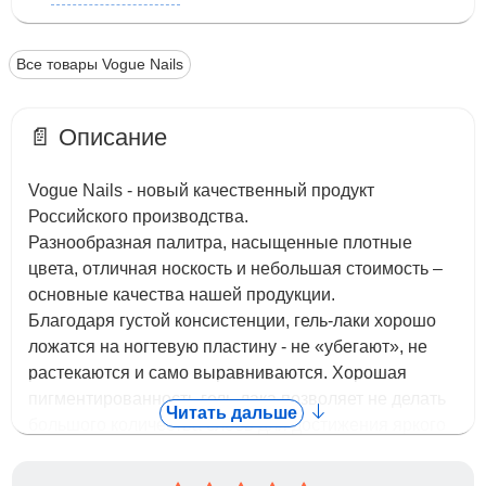
Все товары Vogue Nails
📄 Описание
Vogue Nails - новый качественный продукт
Российского производства.
Разнообразная палитра, насыщенные плотные
цвета, отличная носкость и небольшая стоимость –
основные качества нашей продукции.
Благодаря густой консистенции, гель-лаки хорошо
ложатся на ногтевую пластину - не «убегают», не
растекаются и само выравниваются. Хорошая
пигментированность гель-лака позволяет не делать
Читать дальше
большого количества слоев для достижения яркого
плотного цвета. Гель-лаки легко снимается.
С нашими гель лаками приятно работать. У них нет