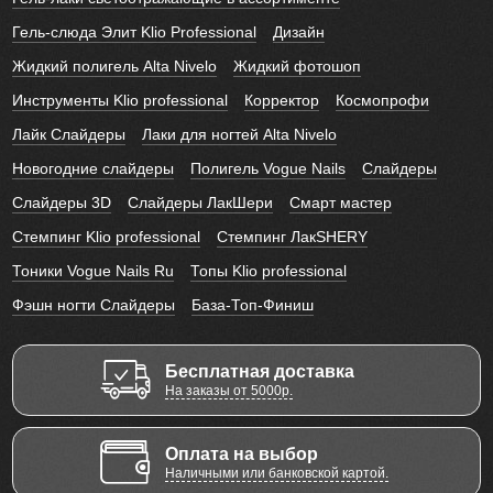
Гель-слюда Элит Klio Professional
Дизайн
Жидкий полигель Alta Nivelo
Жидкий фотошоп
Инструменты Klio professional
Корректор
Космопрофи
Лайк Слайдеры
Лаки для ногтей Alta Nivelo
Новогодние слайдеры
Полигель Vogue Nails
Слайдеры
Слайдеры 3D
Слайдеры ЛакШери
Смарт мастер
Стемпинг Klio professional
Стемпинг ЛакSHERY
Тоники Vogue Nails Ru
Топы Klio professional
Фэшн ногти Слайдеры
База-Топ-Финиш
Бесплатная доставка
На заказы от 5000р.
Оплата на выбор
Наличными или банковской картой.