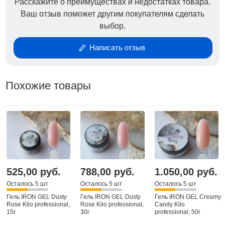
Расскажите о преимуществах и недостатках товара.
носке и мягкий в опиле. Жесткий материал
Ваш отзыв поможет другим покупателям сделать
предназначен не только для моделирования, а
выбор.
также может выступать в качестве укрепления
ногтевой пластины.
Написать отзыв
Удобен в работе как новичкам, так и для мастеров с
опытом работы.
Похожие товары
Примечание
IRON гели изготовлены с учётом европейских
стандартов, и не содержат едкие кислоты. Несмотря
на то, что они заявлены как однофазные,
рекомендуется выкладывать гель на тонкую
базовую подложку, с предварительным
использованием бескислотного праймера. Это
525,00 руб.
788,00 руб.
1.050,00 руб.
позволит исключить отслойки и обеспечить более
Осталось 5 шт
Осталось 5 шт
Осталось 5 шт
длительную носибельность материала.
Гель IRON GEL Dusty
Гель IRON GEL Dusty
Гель IRON GEL Creamy
Rose Klio professional,
Rose Klio professional,
Candy Klio
Сохнут во всех видах ламп. Время полимеризации в
15г
30г
professional, 50г
LED- 30-60сек; в UV/LED- 30-60 сек ; в UV- 2мин.