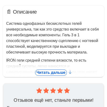
📄 Описание
Система однофазных бескислотных гелей
универсальна, так как это средство включает в себя
все необходимые компоненты. Гель 3 в 1
способствует качественному сцеплению с ногтевой
пластиной, моделируется при выкладке и
обеспечивает высокую прочность материала.
IRON гели средней степени вязкости, то есть
средней густоты, легко наносятся и
самовыравниваются. Камуфлирующие гели имеют
Читать дальше
плотный пигмент, что позволяет перекрыть все
дефекты ногтевой пластины и придать
естественный вид ногтевой пластине.Переход
между гелем и ногтем остаётся невидимым у линии
Отзывов ещё нет, станьте первыми!
кутикулы при отрастании.
В работе гель не растекается, достаточно прочный в