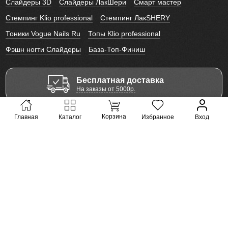
Слайдеры 3D
Слайдеры ЛакШери
Смарт мастер
Стемпинг Klio professional
Стемпинг ЛакSHERY
Тоники Vogue Nails Ru
Топы Klio professional
Фэшн ногти Слайдеры
База-Топ-Финиш
Бесплатная доставка
На заказы от 5000р.
Корзина
Главная
Каталог
Избранное
Вход
Оплата на выбор
Наличными или банковской картой.
Персональные скидки
Накопительные скидки от заказов.
Гарантия и качество
Забота о каждом клиенте.