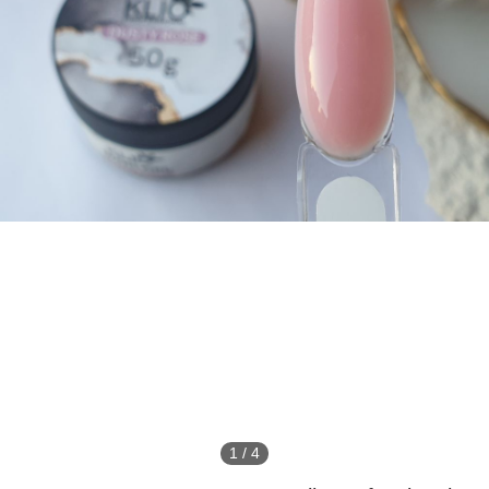
1
/
4