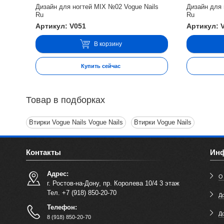
Дизайн для ногтей MIX №02 Vogue Nails
Дизайн для 
Ru
Ru
Артикул: V051
Артикул: 
В корзину
Купить сейчас
Товар в подборках
Втирки Vogue Nails Vogue Nails
Втирки Vogue Nails
Контакты
Ин
Адрес:
О
г. Ростов-на-Дону, пр. Королева 10/4 3 этаж
Тел. +7 (918) 850-20-70
До
Телефон:
Д
8 (918) 850-20-70