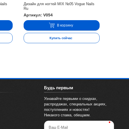
ails
Дизайн для ногтей MIX №05 Vogue Nails
Ru
Артикул: V054
В корзину
Купить сейчас
Будь первым
Узнавайте первыми о скидках,
распродажах, специальных акциях,
поступлениях и новостях!
Никакого спама, обещаем.
Ваш E-Mail