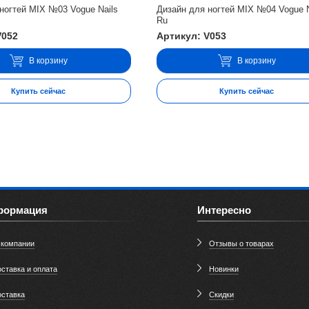
ногтей MIX №03 Vogue Nails
Дизайн для ногтей MIX №04 Vogue N
Ru
V052
Артикул: V053
В корзину
В корзину
Купить сейчас
Купить сейчас
формация
Интересно
 компании
Отзывы о товарах
ставка и оплата
Новинки
оставка
Скидки