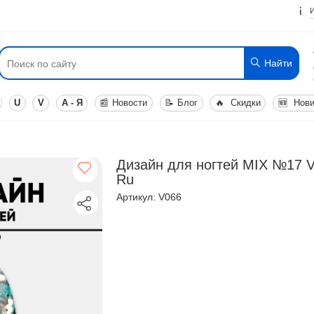
Найти
U
V
А - Я
📰
Новости
📝
Блог
🔥
Скидки
🆕
Нови
Дизайн для ногтей MIX №17 V
Ru
Артикул: V066