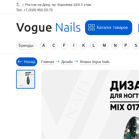
г. Ростов-на-Дону, пр. Королева 10/4 3 этаж
Тел. +7 (918) 850-20-70
Каталог товаров
Бренды:
A
C
F
I
K
L
M
N
P
S
Назад
Главная
Дизайн
Втирки Vogue Nails