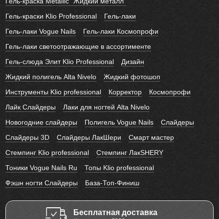
Гель-краска Metallic "Жидкий металл"
Гель-краски Klio Professional
Гель-лаки
Гель-лаки Vogue Nails
Гель-лаки Космопрофи
Гель-лаки светоотражающие в ассортименте
Гель-слюда Элит Klio Professional
Дизайн
Жидкий полигель Alta Nivelo
Жидкий фотошоп
Инструменты Klio professional
Корректор
Космопрофи
Лайк Слайдеры
Лаки для ногтей Alta Nivelo
Новогодние слайдеры
Полигель Vogue Nails
Слайдеры
Слайдеры 3D
Слайдеры ЛакШери
Смарт мастер
Стемпинг Klio professional
Стемпинг ЛакSHERY
Тоники Vogue Nails Ru
Топы Klio professional
Фэшн ногти Слайдеры
База-Топ-Финиш
Бесплатная доставка