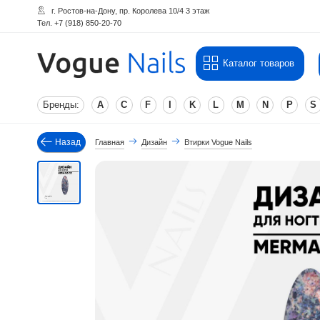
г. Ростов-на-Дону, пр. Королева 10/4 3 этаж
Тел. +7 (918) 850-20-70
Каталог товаров
Бренды:
A
C
F
I
K
L
M
N
P
S
Назад
Главная
Дизайн
Втирки Vogue Nails