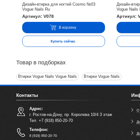
Дизайн-втирка для ногтей Cosmo №03
Дизайн-вти
Vogue Nails Ru
Vogue Nails
Артикул: V078
Артикул: 
В корзину
Купить сейчас
Товар в подборках
Втирки Vogue Nails Vogue Nails
Втирки Vogue Nails
Контакты
Ин
Адрес:
О
г. Ростов-на-Дону, пр. Королева 10/4 3 этаж
Тел. +7 (918) 850-20-70
До
Телефон:
Д
8 (918) 850-20-70