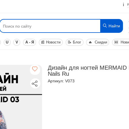
Найти
U
V
А - Я
📰
Новости
📝
Блог
🔥
Скидки
🆕
Нови
Дизайн для ногтей MERMAID
Nails Ru
Артикул: V073