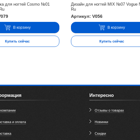
рка для ногтей Cosmo №01
Дизайн для ногтей MIX №07 Vogue N
 Ru
Ru
V079
Артикул: V056
В корзину
В корзину
Купить сейчас
Купить сейчас
формация
Интересно
 компании
Отзывы о товарах
ставка и оплата
Новинки
оставка
Скидки