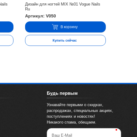
ails
Дизайн для ногтей MIX №01 Vogue Nails
Ru
Артикул: V050
В корзину
Купить сейчас
Будь первым
Узнавайте первыми о скидках,
распродажах, специальных акциях,
поступлениях и новостях!
Никакого спама, обещаем.
Ваш E-Mail