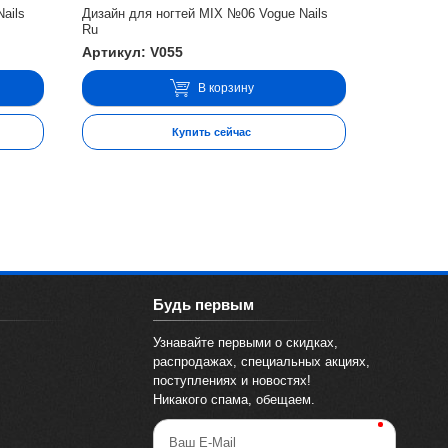
ails
Дизайн для ногтей MIX №06 Vogue Nails
Ru
Артикул: V055
В корзину
Купить сейчас
Будь первым
Узнавайте первыми о скидках,
распродажах, специальных акциях,
поступлениях и новостях!
Никакого спама, обещаем.
Ваш E-Mail