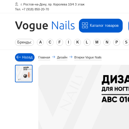
г. Ростов-на-Дону, пр. Королева 10/4 3 этаж
Тел. +7 (918) 850-20-70
Каталог товаров
Бренды:
A
C
F
I
K
L
M
N
P
S
Назад
Главная
Дизайн
Втирки Vogue Nails