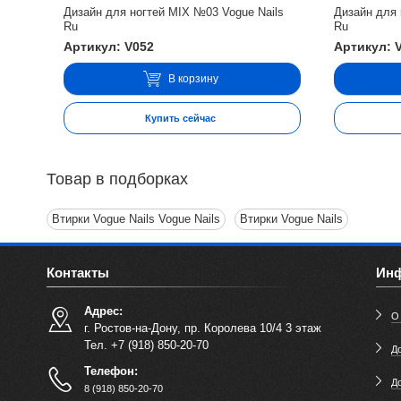
Дизайн для ногтей MIX №03 Vogue Nails
Дизайн для 
Ru
Ru
Артикул: V052
Артикул: 
В корзину
Купить сейчас
Товар в подборках
Втирки Vogue Nails Vogue Nails
Втирки Vogue Nails
Контакты
Ин
Адрес:
О
г. Ростов-на-Дону, пр. Королева 10/4 3 этаж
Тел. +7 (918) 850-20-70
До
Телефон:
Д
8 (918) 850-20-70