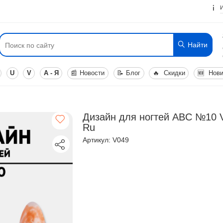
Найти
U
V
А - Я
📰
Новости
📝
Блог
🔥
Скидки
🆕
Нови
Дизайн для ногтей ABC №10 V
Ru
Артикул: V049