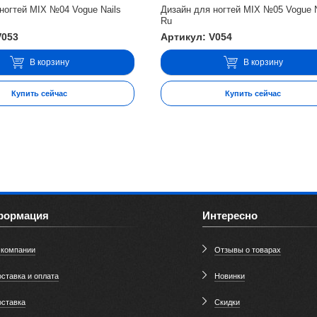
ногтей MIX №04 Vogue Nails
Дизайн для ногтей MIX №05 Vogue N
Ru
V053
Артикул: V054
В корзину
В корзину
Купить сейчас
Купить сейчас
формация
Интересно
 компании
Отзывы о товарах
ставка и оплата
Новинки
оставка
Скидки