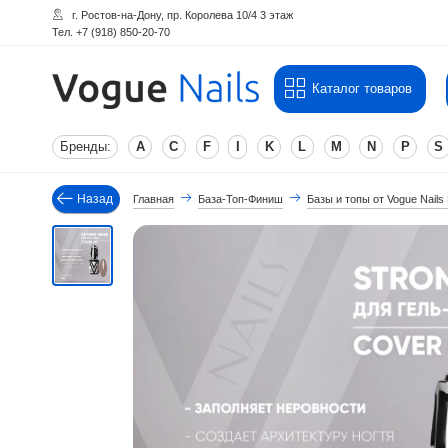
г. Ростов-на-Дону, пр. Королева 10/4 3 этаж
Тел. +7 (918) 850-20-70
Каталог товаров
Бренды:
A
C
F
I
K
L
M
N
P
S
Назад
Главная
База-Топ-Финиш
Базы и топы от Vogue Nails