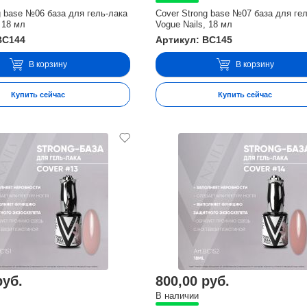
g base №06 база для гель-лака
Cover Strong base №07 база для ге
 18 мл
Vogue Nails, 18 мл
BC144
Артикул: BC145
В корзину
В корзину
Купить сейчас
Купить сейчас
руб.
800,00 руб.
В наличии