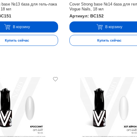
g base №13 база для гель-лака
Cover Strong base №14 база для ге
 18 мл
Vogue Nails, 18 мл
BC151
Артикул: BC152
В корзину
В корзину
Купить сейчас
Купить сейчас