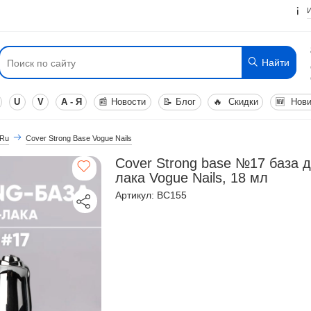
Найти
U
V
А - Я
📰
Новости
📝
Блог
🔥
Скидки
🆕
Нови
 Ru
Cover Strong Base Vogue Nails
Cover Strong base №17 база д
лака Vogue Nails, 18 мл
Артикул: BC155