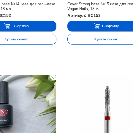
g base №14 база для гель-лака
Cover Strong base №15 база для ге
 18 мл
Vogue Nails, 18 мл
BC152
Артикул: BC153
В корзину
В корзину
Купить сейчас
Купить сейчас