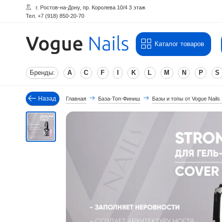
г. Ростов-на-Дону, пр. Королева 10/4 3 этаж
Тел. +7 (918) 850-20-70
Каталог товаров
Бренды:
A
C
F
I
K
L
M
N
P
S
Назад
Главная
База-Топ-Финиш
Базы и топы от Vogue Nails