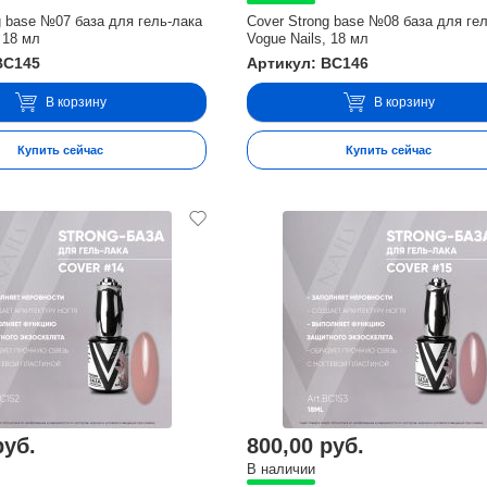
g base №07 база для гель-лака
Cover Strong base №08 база для ге
 18 мл
Vogue Nails, 18 мл
BC145
Артикул: BC146
В корзину
В корзину
Купить сейчас
Купить сейчас
руб.
800,00 руб.
В наличии