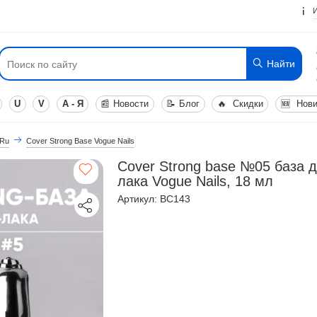
Найти
U
V
А - Я
📰
Новости
📝
Блог
🔥
Скидки
🆕
Нови
 Ru
Cover Strong Base Vogue Nails
Cover Strong base №05 база д
лака Vogue Nails, 18 мл
Артикул: BC143