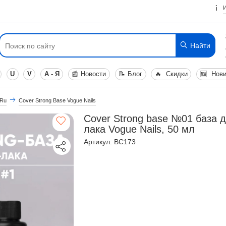
Найти
U
V
А - Я
📰
Новости
📝
Блог
🔥
Скидки
🆕
Нови
 Ru
Cover Strong Base Vogue Nails
Cover Strong base №01 база д
лака Vogue Nails, 50 мл
Артикул: BC173