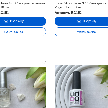
g base №13 база для гель-лака
Cover Strong base №14 база для ге
 18 мл
Vogue Nails, 18 мл
BC151
Артикул: BC152
В корзину
В корзину
Купить сейчас
Купить сейчас