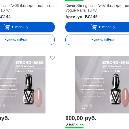
g base №06 база для гель-лака
Cover Strong base №07 база для ге
 18 мл
Vogue Nails, 18 мл
BC144
Артикул: BC145
В корзину
В корзину
Купить сейчас
Купить сейчас
руб.
800,00 руб.
В наличии