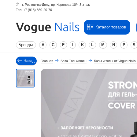
г. Ростов-на-Дону, пр. Королева 10/4 3 этаж
Тел. +7 (918) 850-20-70
Каталог товаров
Бренды:
A
C
F
I
K
L
M
N
P
S
Назад
Главная
База-Топ-Финиш
Базы и топы от Vogue Nails