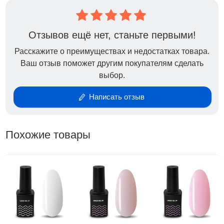
— Средство легко наносится и самовыравнивается,
не течет и не дает усадки в процессе носки;
— Позволяет перекрыть ногтевую пластину без
Отзывов ещё нет, станьте первыми!
проплешин в один слой;
Расскажите о преимуществах и недостатках товара.
— Является идеальной основой под гель-лак,
Ваш отзыв поможет другим покупателям сделать
французский маникюр или дизайн;
выбор.
— Не требует специальных жидкостей для
распределения по ногтю.
Написать отзыв
Способ применения: нанести выравнивающим
слоем, просушить в UV/LED лампе 60-120 секунд в
Похожие товары
зависимости от мощности и толщины слоя.
*Рекомендуем для лучшей сцепки наносить жидкий
акрилатик на подложку из прозрачной базы.