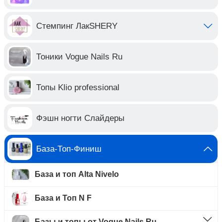
Стемпинг ЛакSHERY
Тоники Vogue Nails Ru
Топы Klio professional
Фэшн ногти Слайдеры
База-Топ-Финиш
База и топ Alta Nivelo
База и Топ N F
Базы и топы от Vogue Nails Ru