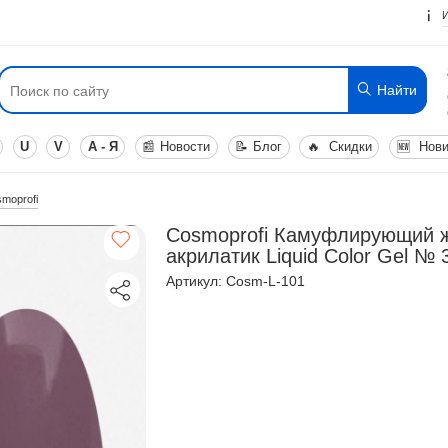
Найти
U
V
А - Я
📰
Новости
📝
Блог
🔥
Скидки
🆕
Нови
smoprofi
Cosmoprofi Камуфлирующий 
акрилатик Liquid Color Gel № 
Артикул: Cosm-L-101