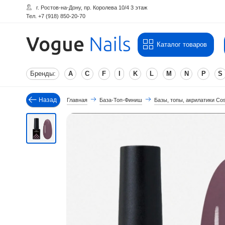
г. Ростов-на-Дону, пр. Королева 10/4 3 этаж
Тел. +7 (918) 850-20-70
Каталог товаров
Бренды:
A
C
F
I
K
L
M
N
P
S
Назад
Главная
База-Топ-Финиш
Базы, топы, акрилатики Co