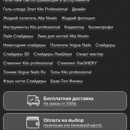
Гель-лаки светоотражающие в ассортименте
Гель-слюда Элит Klio Professional
Дизайн
Жидкий полигель Alta Nivelo
Жидкий фотошоп
Инструменты Klio professional
Корректор
Космопрофи
Лайк Слайдеры
Лаки для ногтей Alta Nivelo
Новогодние слайдеры
Полигель Vogue Nails
Слайдеры
Слайдеры 3D
Слайдеры ЛакШери
Смарт мастер
Стемпинг Klio professional
Стемпинг ЛакSHERY
Тоники Vogue Nails Ru
Топы Klio professional
Фэшн ногти Слайдеры
База-Топ-Финиш
Бесплатная доставка
На заказы от 5000р.
Оплата на выбор
Наличными или банковской картой.