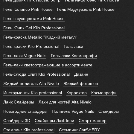
Гель домик Pink House, 30 гр
Гель Инфлюэнс Pink House
Гель Калипсо Pink House
Гель Мадмуазель Pink House
Гель с сухоцветами Pink House
Гель Юник Gel Klio Professional
Гель-краска Metallic "Жидкий металл"
Гель-краски Klio Professional
Гель-лаки
Гель-лаки Vogue Nails
Гель-лаки Космопрофи
Гель-лаки светоотражающие в ассортименте
Гель-слюда Элит Klio Professional
Дизайн
Жидкий полигель Alta Nivelo
Жидкий фотошоп
Инструменты Klio professional
Корректор
Космопрофи
Лайк Слайдеры
Лаки для ногтей Alta Nivelo
Новогодние слайдеры
Полигель Vogue Nails
Слайдеры
Слайдеры 3D
Слайдеры ЛакШери
Смарт мастер
Стемпинг Klio professional
Стемпинг ЛакSHERY