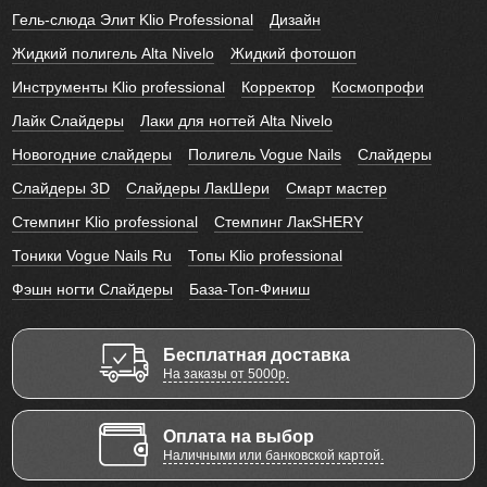
Гель-слюда Элит Klio Professional
Дизайн
Жидкий полигель Alta Nivelo
Жидкий фотошоп
Инструменты Klio professional
Корректор
Космопрофи
Лайк Слайдеры
Лаки для ногтей Alta Nivelo
Новогодние слайдеры
Полигель Vogue Nails
Слайдеры
Слайдеры 3D
Слайдеры ЛакШери
Смарт мастер
Стемпинг Klio professional
Стемпинг ЛакSHERY
Тоники Vogue Nails Ru
Топы Klio professional
Фэшн ногти Слайдеры
База-Топ-Финиш
Бесплатная доставка
На заказы от 5000р.
Оплата на выбор
Наличными или банковской картой.