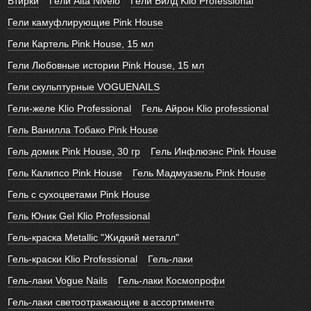
Втирки
Гели Alta Nivelo
Гели Билд Klio Professional
Гели камуфлирующие Pink House
Гели Картель Pink House, 15 мл
Гели Любовные истории Pink House, 15 мл
Гели скульптурные VOGUENAILS
Гели-желе Klio Professional
Гель Айрон Klio professional
Гель Ванилла Тобако Pink House
Гель домик Pink House, 30 гр
Гель Инфлюэнс Pink House
Гель Калипсо Pink House
Гель Мадмуазель Pink House
Гель с сухоцветами Pink House
Гель Юник Gel Klio Professional
Гель-краска Metallic "Жидкий металл"
Гель-краски Klio Professional
Гель-лаки
Гель-лаки Vogue Nails
Гель-лаки Космопрофи
Гель-лаки светоотражающие в ассортименте