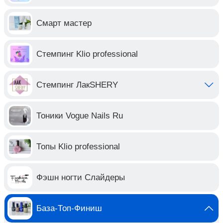
Смарт мастер
Стемпинг Klio professional
Стемпинг ЛакSHERY
Тоники Vogue Nails Ru
Топы Klio professional
Фэшн ногти Слайдеры
База-Топ-Финиш