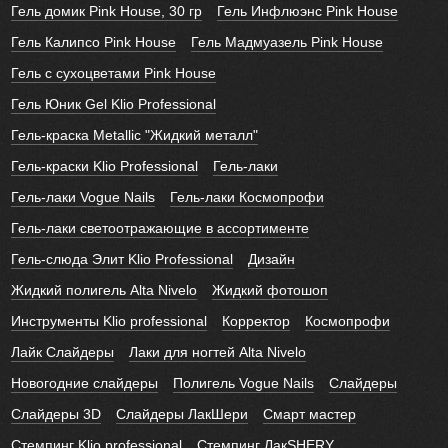
Гель домик Pink House, 30 гр
Гель Инфлюэнс Pink House
Гель Калипсо Pink House
Гель Мадмуазель Pink House
Гель с сухоцветами Pink House
Гель Юник Gel Klio Professional
Гель-краска Metallic "Жидкий металл"
Гель-краски Klio Professional
Гель-лаки
Гель-лаки Vogue Nails
Гель-лаки Космопрофи
Гель-лаки светоотражающие в ассортименте
Гель-слюда Элит Klio Professional
Дизайн
Жидкий полигель Alta Nivelo
Жидкий фотошоп
Инструменты Klio professional
Корректор
Космопрофи
Лайк Слайдеры
Лаки для ногтей Alta Nivelo
Новогодние слайдеры
Полигель Vogue Nails
Слайдеры
Слайдеры 3D
Слайдеры ЛакШери
Смарт мастер
Стемпинг Klio professional
Стемпинг ЛакSHERY