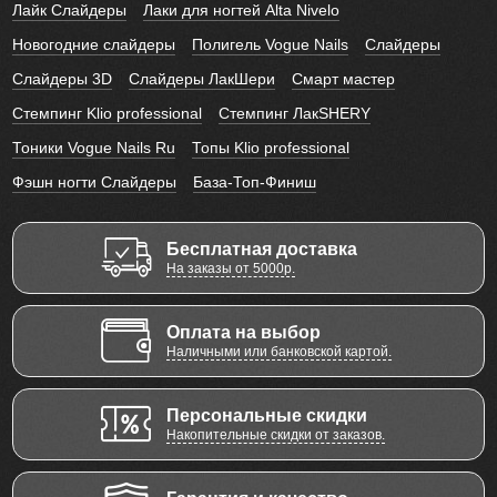
Лайк Слайдеры
Лаки для ногтей Alta Nivelo
Новогодние слайдеры
Полигель Vogue Nails
Слайдеры
Слайдеры 3D
Слайдеры ЛакШери
Смарт мастер
Стемпинг Klio professional
Стемпинг ЛакSHERY
Тоники Vogue Nails Ru
Топы Klio professional
Фэшн ногти Слайдеры
База-Топ-Финиш
Бесплатная доставка
На заказы от 5000р.
Оплата на выбор
Наличными или банковской картой.
Персональные скидки
Накопительные скидки от заказов.