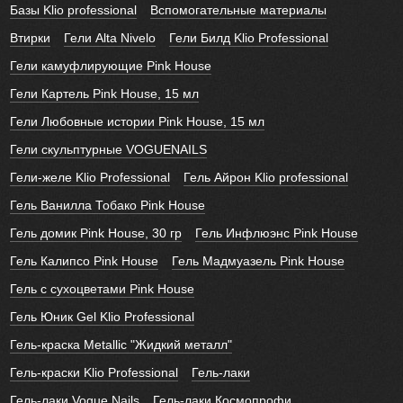
Базы Klio professional
Вспомогательные материалы
Втирки
Гели Alta Nivelo
Гели Билд Klio Professional
Гели камуфлирующие Pink House
Гели Картель Pink House, 15 мл
Гели Любовные истории Pink House, 15 мл
Гели скульптурные VOGUENAILS
Гели-желе Klio Professional
Гель Айрон Klio professional
Гель Ванилла Тобако Pink House
Гель домик Pink House, 30 гр
Гель Инфлюэнс Pink House
Гель Калипсо Pink House
Гель Мадмуазель Pink House
Гель с сухоцветами Pink House
Гель Юник Gel Klio Professional
Гель-краска Metallic "Жидкий металл"
Гель-краски Klio Professional
Гель-лаки
Гель-лаки Vogue Nails
Гель-лаки Космопрофи