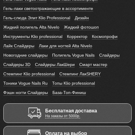
Гель-лаки светоотражающие в ассортименте
Гель-слюда Элит Klio Professional
Дизайн
Жидкий полигель Alta Nivelo
Жидкий фотошоп
Инструменты Klio professional
Корректор
Космопрофи
Лайк Слайдеры
Лаки для ногтей Alta Nivelo
Новогодние слайдеры
Полигель Vogue Nails
Слайдеры
Слайдеры 3D
Слайдеры ЛакШери
Смарт мастер
Стемпинг Klio professional
Стемпинг ЛакSHERY
Тоники Vogue Nails Ru
Топы Klio professional
Фэшн ногти Слайдеры
База-Топ-Финиш
Бесплатная доставка
На заказы от 5000р.
Оплата на выбор