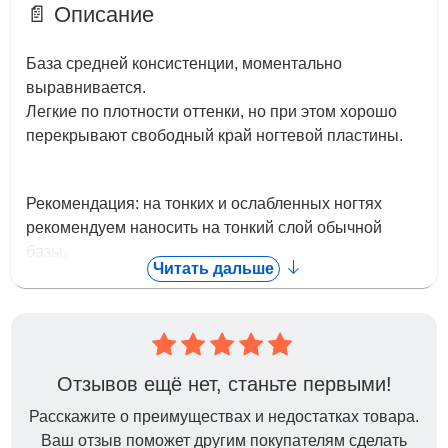
📄 Описание
База средней консистенции, моментально
выравнивается.
Легкие по плотности оттенки, но при этом хорошо
перекрывают свободный край ногтевой пластины.
Рекомендация: на тонких и ослабленных ногтях
рекомендуем наносить на тонкий слой обычной
базы.
Читать дальше
Способ применения:
Отзывов ещё нет, станьте первыми!
Подготовьте ногти: снимите глянец мягким бафом,
обезжирьте, нанесите праймер.
Расскажите о преимуществах и недостатках товара.
Ваш отзыв поможет другим покупателям сделать
Нанесите Naked base, сделайте выравнивание.