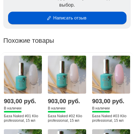
выбор.
полимеризуйте в LED-лампе (48W) 30-60 секунд, в
UV-лампе (36W) – 1-2 минуты, в CCFL+LED-лампе
Написать отзыв
(36W) – 1 минуту. При необходимости нанесите
второй слой, полимеризуйте так же.
Нанесите топ, полимеризуйте в LED-лампе (48W)
Похожие товары
30-60 секунд, в UV-лампе (36W) – 1-2 минуты, в
CCFL+LED-лампе (36W) – 1 минуту.
Если топ с липким слоем, удалите дисперсию.
903,00 руб.
903,00 руб.
903,00 руб.
В наличии
В наличии
В наличии
База Naked #01 Klio
База Naked #02 Klio
База Naked #03 Klio
professional, 15 мл
professional, 15 мл
professional, 15 мл