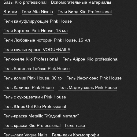
Базы Klio professional
Вспомогательные материалы
Втирки
Гели Alta Nivelo
Гели Билд Klio Professional
Гели камуфлирующие Pink House
Гели Картель Pink House, 15 мл
Гели Любовные истории Pink House, 15 мл
Гели скульптурные VOGUENAILS
Гели-желе Klio Professional
Гель Айрон Klio professional
Гель Ванилла Тобако Pink House
Гель домик Pink House, 30 гр
Гель Инфлюэнс Pink House
Гель Калипсо Pink House
Гель Мадмуазель Pink House
Гель с сухоцветами Pink House
Гель Юник Gel Klio Professional
Гель-краска Metallic "Жидкий металл"
Гель-краски Klio Professional
Гель-лаки
Гель-лаки Vogue Nails
Гель-лаки Космопрофи