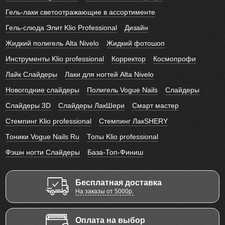
Гель-лаки светоотражающие в ассортименте
Гель-слюда Элит Klio Professional
Дизайн
Жидкий полигель Alta Nivelo
Жидкий фотошоп
Инструменты Klio professional
Корректор
Космопрофи
Лайк Слайдеры
Лаки для ногтей Alta Nivelo
Новогодние слайдеры
Полигель Vogue Nails
Слайдеры
Слайдеры 3D
Слайдеры ЛакШери
Смарт мастер
Стемпинг Klio professional
Стемпинг ЛакSHERY
Тоники Vogue Nails Ru
Топы Klio professional
Фэшн ногти Слайдеры
База-Топ-Финиш
Бесплатная доставка
На заказы от 5000р.
Оплата на выбор