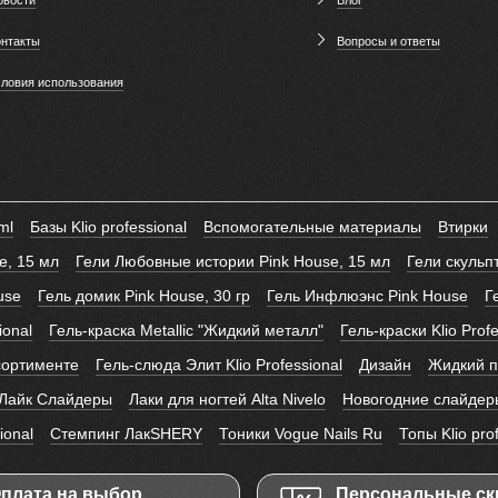
онтакты
Вопросы и ответы
словия использования
ml
Базы Klio professional
Вспомогательные материалы
Втирки
e, 15 мл
Гели Любовные истории Pink House, 15 мл
Гели скуль
use
Гель домик Pink House, 30 гр
Гель Инфлюэнс Pink House
Г
ional
Гель-краска Metallic "Жидкий металл"
Гель-краски Klio Prof
сортименте
Гель-слюда Элит Klio Professional
Дизайн
Жидкий по
Лайк Слайдеры
Лаки для ногтей Alta Nivelo
Новогодние слайдер
ional
Стемпинг ЛакSHERY
Тоники Vogue Nails Ru
Топы Klio pro
плата на выбор
Персональные ск