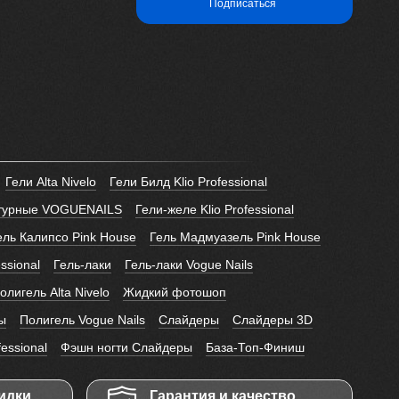
Подписаться
Гели Alta Nivelo
Гели Билд Klio Professional
птурные VOGUENAILS
Гели-желе Klio Professional
ель Калипсо Pink House
Гель Мадмуазель Pink House
essional
Гель-лаки
Гель-лаки Vogue Nails
лигель Alta Nivelo
Жидкий фотошоп
ы
Полигель Vogue Nails
Слайдеры
Слайдеры 3D
fessional
Фэшн ногти Слайдеры
База-Топ-Финиш
идки
Гарантия и качество