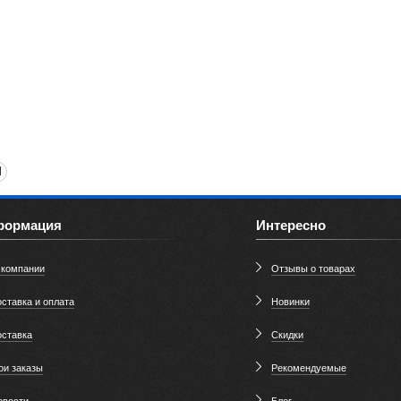
l
формация
Интересно
 компании
Отзывы о товарах
ставка и оплата
Новинки
оставка
Скидки
ои заказы
Рекомендуемые
овости
Блог