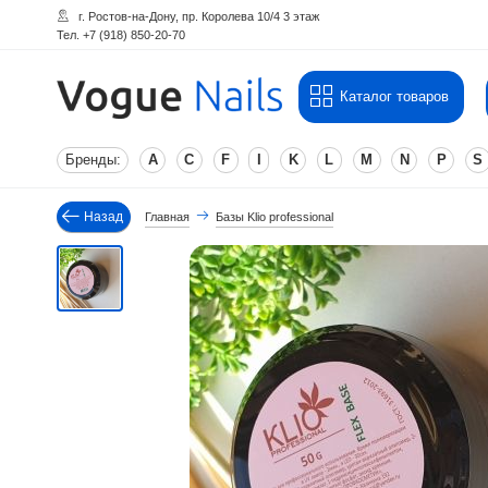
г. Ростов-на-Дону, пр. Королева 10/4 3 этаж
Тел. +7 (918) 850-20-70
Каталог товаров
Бренды:
A
C
F
I
K
L
M
N
P
S
Назад
Главная
Базы Klio professional