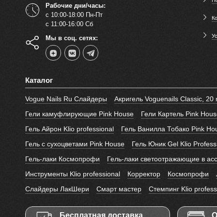
Рабочие дни/часы:
с 10:00-18:00 Пн-Пт
К
с 11:00-16:00 Сб
У
Мы в соц. сетях:
Каталог
Vogue Nails Ru Слайдеры
Акригель Voguenails Classic, 20 
Гели камуфлирующие Pink House
Гели Картель Pink Hous
Гель Айрон Klio professional
Гель Ванилла Тобако Pink Ho
Гель с сухоцветами Pink House
Гель Юник Gel Klio Profess
Гель-лаки Космопрофи
Гель-лаки светоотражающие в ас
Инструменты Klio professional
Корректор
Космопрофи
Слайдеры ЛакШери
Смарт мастер
Стемпинг Klio profess
Бесплатная доставка
О