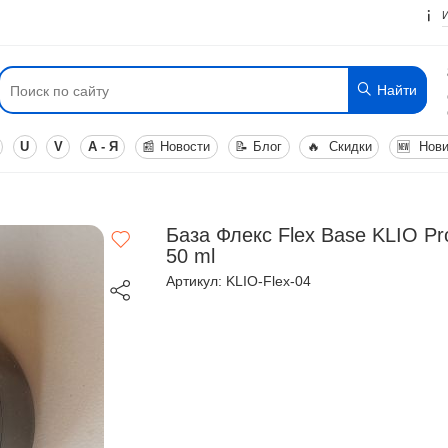
Найти
U
V
А - Я
📰
Новости
📝
Блог
🔥
Скидки
🆕
Нови
База Флекс Flex Base KLIO Pro
50 ml
Артикул: KLIO-Flex-04