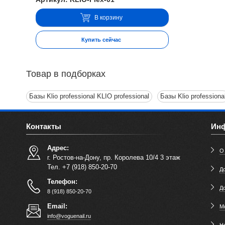
В корзину
Купить сейчас
Товар в подборках
Базы Klio professional KLIO professional
Базы Klio professiona
Контакты
Ин
Адрес:
О
г. Ростов-на-Дону, пр. Королева 10/4 3 этаж
Тел. +7 (918) 850-20-70
До
Телефон:
Д
8 (918) 850-20-70
Email:
М
info@voguenail.ru
Н