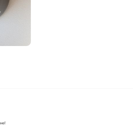
ине!
.