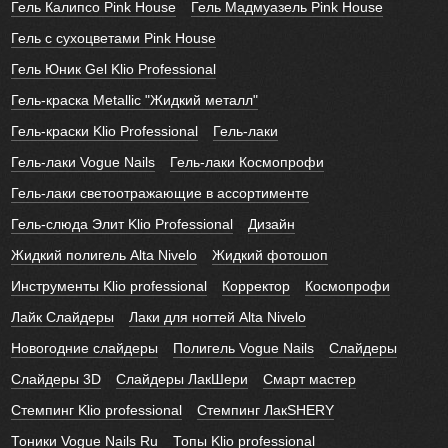
Гель Калипсо Pink House
Гель Мадмуазель Pink House
Гель с сухоцветами Pink House
Гель Юник Gel Klio Professional
Гель-краска Metallic "Жидкий металл"
Гель-краски Klio Professional
Гель-лаки
Гель-лаки Vogue Nails
Гель-лаки Космопрофи
Гель-лаки светоотражающие в ассортименте
Гель-слюда Элит Klio Professional
Дизайн
Жидкий полигель Alta Nivelo
Жидкий фотошоп
Инструменты Klio professional
Корректор
Космопрофи
Лайк Слайдеры
Лаки для ногтей Alta Nivelo
Новогодние слайдеры
Полигель Vogue Nails
Слайдеры
Слайдеры 3D
Слайдеры ЛакШери
Смарт мастер
Стемпинг Klio professional
Стемпинг ЛакSHERY
Тоники Vogue Nails Ru
Топы Klio professional