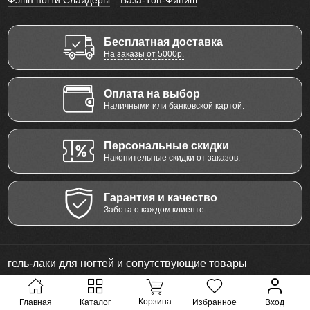
Фэшн ногти Слайдеры
База-Топ-Финиш
Бесплатная доставка
На заказы от 5000р.
Оплата на выбор
Наличными или банковской картой.
Персональные скидки
Накопительные скидки от заказов.
Гарантия и качество
Забота о каждом клиенте.
гель-лаки для ногтей и сопутствующие товары
© 2011 - 2026 Все права защищены
Корзина
Главная
Каталог
Избранное
Вход