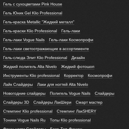
Гель с сухоцветами Pink House
Гель Юник Gel Klio Professional
Гель-краска Metallic "Жидкий металл"
Гель-краски Klio Professional
Гель-лаки
Гель-лаки Vogue Nails
Гель-лаки Космопрофи
Гель-лаки светоотражающие в ассортименте
Гель-слюда Элит Klio Professional
Дизайн
Жидкий полигель Alta Nivelo
Жидкий фотошоп
Инструменты Klio professional
Корректор
Космопрофи
Лайк Слайдеры
Лаки для ногтей Alta Nivelo
Новогодние слайдеры
Полигель Vogue Nails
Слайдеры
Слайдеры 3D
Слайдеры ЛакШери
Смарт мастер
Стемпинг Klio professional
Стемпинг ЛакSHERY
Тоники Vogue Nails Ru
Топы Klio professional