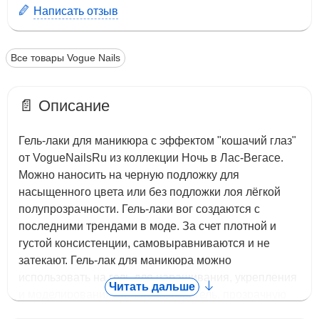
Написать отзыв
Все товары Vogue Nails
📄 Описание
Гель-лаки для маникюра с эффектом "кошачий глаз"
от VogueNailsRu из коллекции Ночь в Лас-Вегасе.
Можно наносить на черную подложку для
насыщенного цвета или без подложки лоя лёгкой
полупрозрачности. Гель-лаки вог создаются с
последними трендами в моде. За счет плотной и
густой консистенции, самовыравниваются и не
затекают. Гель-лак для маникюра можно
использовать на гель для наращивания, укрепления
Читать дальше
и моделирования, полигель, акригель, прозрачную
или цветную камуфлирующую базу. Создавайте