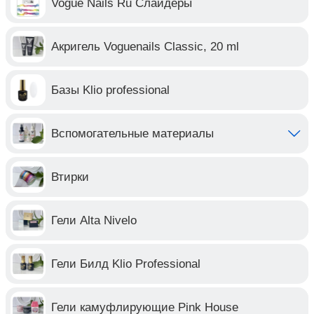
Vogue Nails Ru Слайдеры
отдельности или купить набор гель лаков. Наши
гель-лаки не имеют едкого неприятного запаха, а
Акригель Voguenails Classic, 20 ml
вся продукция сертифицирована и покоряет сердца
мастеров с 2015 года. Мы гарантируем качество
нашей продукции и заботимся о наших покупателях.
Базы Klio professional
Желаем Вам приятных покупок!
Вспомогательные материалы
Втирки
Гели Alta Nivelo
Гели Билд Klio Professional
Гели камуфлирующие Pink House