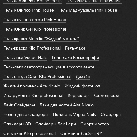
Гель домик Pink House, 30 гр
Гель Инфлюэнс Pink House
Гель Калипсо Pink House
Гель Мадмуазель Pink House
Гель с сухоцветами Pink House
Гель Юник Gel Klio Professional
Гель-краска Metallic "Жидкий металл"
Гель-краски Klio Professional
Гель-лаки
Гель-лаки Vogue Nails
Гель-лаки Космопрофи
Гель-лаки светоотражающие в ассортименте
Гель-слюда Элит Klio Professional
Дизайн
Жидкий полигель Alta Nivelo
Жидкий фотошоп
Инструменты Klio professional
Корректор
Космопрофи
Лайк Слайдеры
Лаки для ногтей Alta Nivelo
Новогодние слайдеры
Полигель Vogue Nails
Слайдеры
Слайдеры 3D
Слайдеры ЛакШери
Смарт мастер
Стемпинг Klio professional
Стемпинг ЛакSHERY