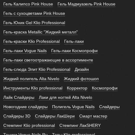
Гель Калипсо Pink House
Гель Мадмуазель Pink House
Гель с сухоцветами Pink House
Гель Юник Gel Klio Professional
Гель-краска Metallic "Жидкий металл"
Гель-краски Klio Professional
Гель-лаки
Гель-лаки Vogue Nails
Гель-лаки Космопрофи
Гель-лаки светоотражающие в ассортименте
Гель-слюда Элит Klio Professional
Дизайн
Жидкий полигель Alta Nivelo
Жидкий фотошоп
Инструменты Klio professional
Корректор
Космопрофи
Лайк Слайдеры
Лаки для ногтей Alta Nivelo
Новогодние слайдеры
Полигель Vogue Nails
Слайдеры
Слайдеры 3D
Слайдеры ЛакШери
Смарт мастер
Стемпинг Klio professional
Стемпинг ЛакSHERY
Тоники Vogue Nails Ru
Топы Klio professional